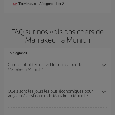
Terminaux:
Aérogares 1 et 2.
FAQ sur nos vols pas chers de
Marrakech à Munich
Tout agrandir
Comment obtenir le vol le moins cher de
Marrakech-Munich?
Économisez sur votre billet d'avion de Marrakech-Munich-dest et
bénéficiez du tarif le plus bas en évitant les hautes saisons, en
Quels sont les jours les plus économiques pour
voyager à destination de Marrakech-Munich?
achetant à l'avance et en restant flexible sur les dates et les
horaires de votre aller-retour.
Pour découvrir quels jours bénéficient des tarifs les plus bas, il