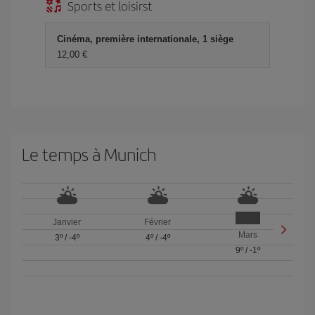
Sports et loisirst
Cinéma, première internationale, 1 siège
12,00 €
Le temps à Munich
Janvier
Février
Mars
3º
/
-4º
4º
/
-4º
9º
/
-1º