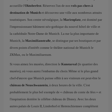
accueillir l'
Oktoberfest
. Réservez l'un de nos
vols pas chers à
destination de Munich
et découvrez une ville aux nombreux attraits
touristiques. Son centre névralgique, la
Marienplatz
, est dominé par
l'impressionnant bâtiment néo-gothique du nouvel hôtel de ville et
la cathédrale Notre-Dame de Munich. La rue la plus importante de
Munich, la
Maximilianstraße
, se distingue par ses boutiques et par
divers points d'intérêt comme le théâtre national de Munich le
ZKMax, ou le Maximiliaenum.
Si vous aimez les musées, direction le
Kunstareal
(le quartier des
musées), où vous aurez l'embarras du choix Même si le plus grand
chef-d'œuvre que Munich puisse offrir à ses visiteurs est peut-être le
château de Neuschwanstein
, à deux heures de la ville. C'est
probablement le plus bel exemple de « château de conte de fées » et
l'inspiration derrière le célèbre château de Disney. Avec les deux
autres palais de Louis II, Linderhof et Herrenchiemsee complètent