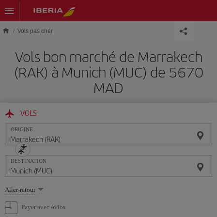
Skip to main content
Vols pas cher
Vols bon marché de Marrakech
(RAK) à Munich (MUC) de 5670
MAD
VOLS
ORIGINE
DESTINATION
Sélectionnez
Aller-retour
une
option
Payer avec Avios