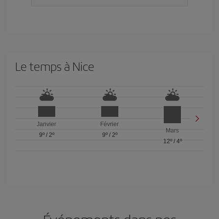
Le temps à Nice
Janvier
Février
Mars
9º
/
2º
9º
/
2º
12º
/
4º