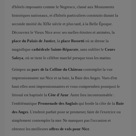
d'hôtels imposants comme le Negresco, classé aux Monuments
historiques nationaux, et d'hôtels particuliers construits durant la
seconde moitié du XIXe siècle et plus tard, à la Belle Époque.
Découvrez le Vieux Nice avec ses ruelles étroites et animées, la
place du Palais de Justice
, la
place Rossetti
où se dresse la
magnifique
cathédrale Sainte-Réparate
, sans oublier le
Cours
Saleya
, où se tient le célèbre marché presque tous les matins.
Grimpez au
parc de la Colline du Château
contempler la vue
impressionnante sur Nice et sa baie, la Baie des Anges. Vues d'en
haut elles sont impressionnantes et vous comprendrez pourquoi le
littoral est baptisée la
Côte d'Azur
. Autre lieu incontournable :
l'emblématique
Promenade des Anglais
qui borde la côte de la
Baie
des Anges
. L'endroit parfait pour se promener, faire de l'exercice ou
simplement contempler la mer. Ne manquez pas l'occasion et
obtenez les meilleures
offres de vols pour Nice
.