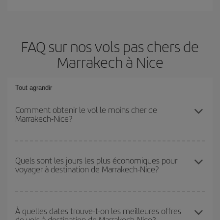
FAQ sur nos vols pas chers de
Marrakech à Nice
Tout agrandir
Comment obtenir le vol le moins cher de
Marrakech-Nice?
Économisez sur votre billet d'avion de Marrakech-Nice-dest et
bénéficiez du tarif le plus bas en évitant les hautes saisons, en
Quels sont les jours les plus économiques pour
voyager à destination de Marrakech-Nice?
achetant à l'avance et en restant flexible sur les dates et les
horaires de votre aller-retour.
Pour découvrir quels jours bénéficient des tarifs les plus bas, il
vous suffit de lancer une recherche dans notre
moteur de
À quelles dates trouve-t-on les meilleures offres
de vols à destination de Marrakech-Nice?
recherche de vols économiques
. Dites-nous d'où vous partez,