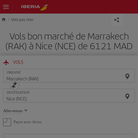
Skip to main content
Vols pas cher
Vols bon marché de Marrakech
(RAK) à Nice (NCE) de 6121 MAD
VOLS
ORIGINE
DESTINATION
Sélectionnez
Aller-retour
une
option
Payer avec Avios