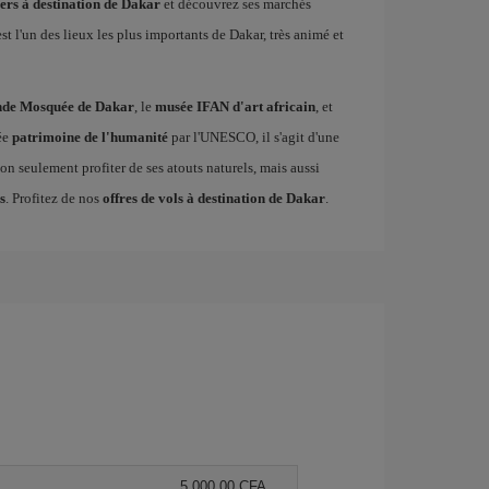
hers à destination de Dakar
et découvrez ses marchés
st l'un des lieux les plus importants de Dakar, très animé et
nde Mosquée de Dakar
, le
musée IFAN d'art africain
, et
rée
patrimoine de l'humanité
par l'UNESCO, il s'agit d'une
n seulement profiter de ses atouts naturels, mais aussi
s
. Profitez de nos
offres de vols à destination de Dakar
.
5.000,00 CFA