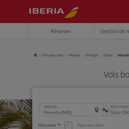
Skip to main content
Réserver
Gestion de r
Vols pas cher
Afrique
Sénégal
Dakar
Marsei
Vols b
ORIGINE
DESTINATI
Sélectionnez
Payer avec Avios
Aller-retour