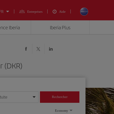
 FR
Entreprises
Aide
ence Iberia
Iberia Plus
r (DKR)
dulte
Rechercher
r/mois/année
Economy