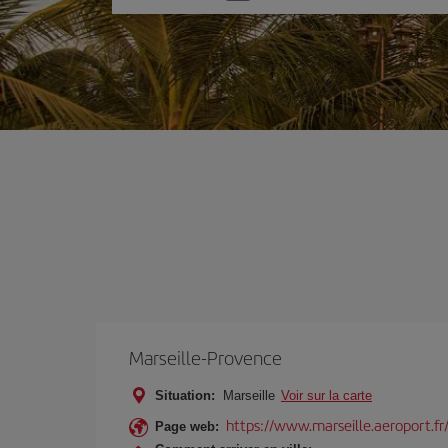
une
option
Marseille-Provence
Situation:
Marseille
Voir sur la carte
https://www.marseille.aeroport.fr
Page web: