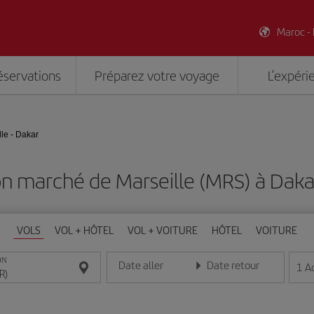
Maroc -
éservations
Préparez votre voyage
L’expéri
lle - Dakar
on marché de Marseille (MRS) à Daka
VOLS
VOL + HÔTEL
VOL + VOITURE
HÔTEL
VOITURE
ON
Date aller
Date retour
1
A
Entrez la date au format jour/mois/année
Entrez la date au format jou