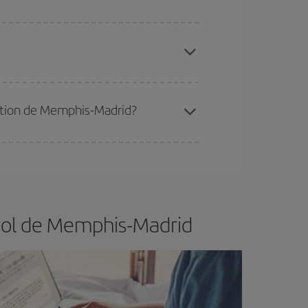
 disponibilité ou de l'épuisement des tarifs les
ertain d'acheter le vol le moins cher.
ination de Memphis-Madrid?
er et d'être flexible.
En règle générale,
plus tôt
de vol lors de votre recherche, vous pourrez
 vol de Memphis-Madrid