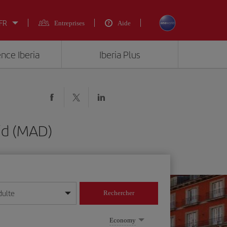
 FR
Entreprises
Aide
ence Iberia
Iberia Plus
id (MAD)
dulte
Rechercher
r/mois/année
Economy