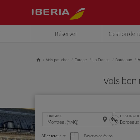
Skip to main content
Réserver
Gestion de r
Vols pas cher
Europe
La France
Bordeaux
M
Vols bon
ORIGINE
DESTINATI
Sélectionnez
Payer avec Avios
Aller-retour