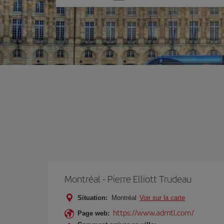
une
option
Montréal - Pierre Elliott Trudeau
Situation:
Montréal
Voir sur la carte
https://www.admtl.com/
Page web: