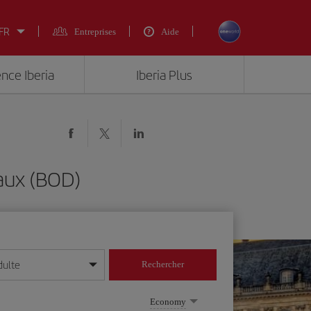
 FR
Entreprises
Aide
ence Iberia
Iberia Plus
aux (BOD)
dulte
Rechercher
r/mois/année
Economy