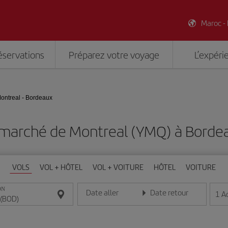
Maroc -
éservations
Préparez votre voyage
L’expéri
ontreal - Bordeaux
 marché de Montreal (YMQ) à Borde
VOLS
VOL + HÔTEL
VOL + VOITURE
HÔTEL
VOITURE
ON
Date aller
Date retour
1
A
Entrez la date au format jour/mois/année
Entrez la date au format jou