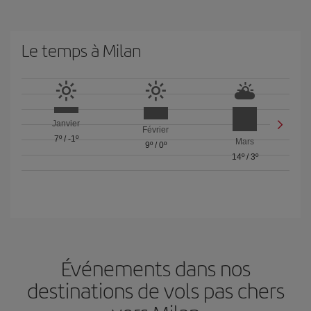
Le temps à Milan
Janvier
Février
7º
/
-1º
Mars
9º
/
0º
14º
/
3º
Événements dans nos
destinations de vols pas chers