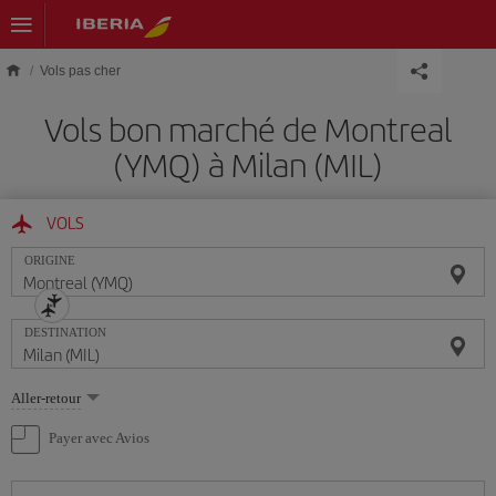
Skip to main content
Vols pas cher
Vols bon marché de Montreal
(YMQ) à Milan (MIL)
VOLS
ORIGINE
DESTINATION
Sélectionnez
Aller-retour
une
option
Payer avec Avios