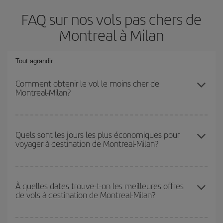
FAQ sur nos vols pas chers de
Montreal à Milan
Tout agrandir
Comment obtenir le vol le moins cher de
Montreal-Milan?
Économisez sur votre billet d'avion de Montreal-Milan-dest et
bénéficiez du tarif le plus bas en évitant les hautes saisons, en
Quels sont les jours les plus économiques pour
voyager à destination de Montreal-Milan?
achetant à l'avance et en restant flexible sur les dates et les
horaires de votre aller-retour.
Pour découvrir quels jours bénéficient des tarifs les plus bas, il
vous suffit de lancer une recherche dans notre
moteur de
À quelles dates trouve-t-on les meilleures offres
de vols à destination de Montreal-Milan?
recherche de vols économiques
. Dites-nous d'où vous partez,
où vous voulez aller et à quelles dates vous aviez prévu de
voyager. Nous afficherons les vols les plus économiques, non
Vous pouvez obtenir les vols les plus économiques en voyageant