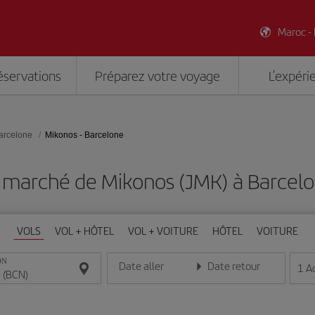
Maroc -
éservations
Préparez votre voyage
L’expéri
arcelone
Mikonos - Barcelone
 marché de Mikonos (JMK) à Barcel
VOLS
VOL + HÔTEL
VOL + VOITURE
HÔTEL
VOITURE
ON
Date aller
Date retour
1
A
Entrez la date au format jour/mois/année
Entrez la date au format jou