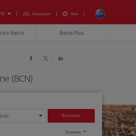
 FR
Entreprises
Aide
ence Iberia
Iberia Plus
one (BCN)
dulte
Rechercher
r/mois/année
Economy