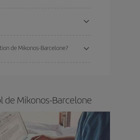
 disponibilité ou de l'épuisement des tarifs les
ertain d'acheter le vol le moins cher.
ination de Mikonos-Barcelone?
er et d'être flexible.
En règle générale,
plus tôt
de vol lors de votre recherche, vous pourrez
ol de Mikonos-Barcelone