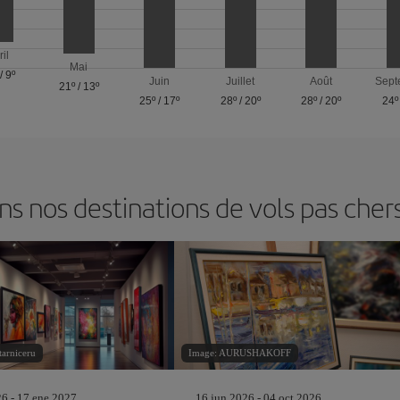
ril
Mai
/
9º
Juin
Juillet
Août
Sept
21º
/
13º
25º
/
17º
28º
/
20º
28º
/
20º
24º
 nos destinations de vols pas cher
tarniceru
Image: AURUSHAKOFF
26 - 17 ene 2027
16 jun 2026 - 04 oct 2026