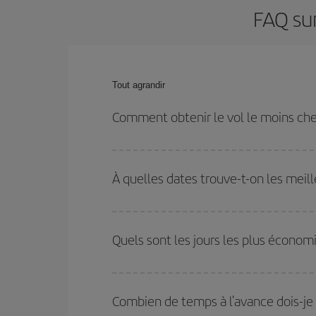
FAQ su
Tout agrandir
Comment obtenir le vol le moins ch
Économisez sur votre billet d'avion de Mikonos-Bar
les dates et les horaires de votre aller-retour.
À quelles dates trouve-t-on les meil
Vous pouvez obtenir les vols les plus économiq
et des vacances scolaires sont en haute saison.
Quels sont les jours les plus écono
pourrez bénéficier des meilleurs prix.
Pour découvrir quels jours bénéficient des tarifs 
vous partez, où vous voulez aller et à quelles d
Combien de temps à l'avance dois-je 
mais également pour les jours proches
, à l'al