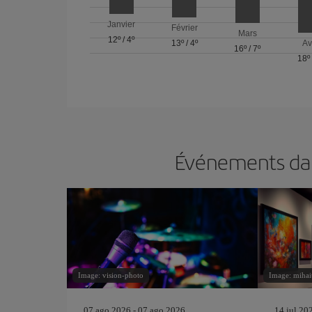
Janvier
Février
Mars
12º
/
4º
13º
/
4º
Av
16º
/
7º
18º
Événements dans
Image: vision-photo
Image: mihai
07 ago 2026 - 07 ago 2026
14 jul 20