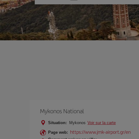
une
option
Mykonos National
Situation:
Mykonos
Voir sur la carte
https://www.jmk-airport.gr/en
Page web: