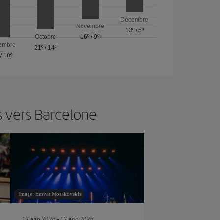
Décembre
Novembre
13º
/
5º
Octobre
16º
/
9º
embre
21º
/
14º
/
18º
s vers Barcelone
Image: Emvat Mosakovskis
17 ago 2026 - 17 ago 2026