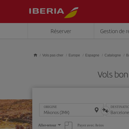
Skip to main content
Réserver
Gestion de r
Vols pas cher
Europe
Espagne
Catalogne
B
Vols bon
ORIGINE
DESTINATI
Sélectionnez
Payer avec Avios
Aller-retour