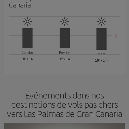
Canaria
Janvier
Février
Mars
18º
/
14º
18º
/
14º
19º
/
14º
Événements dans nos
destinations de vols pas chers
vers Las Palmas de Gran Canaria