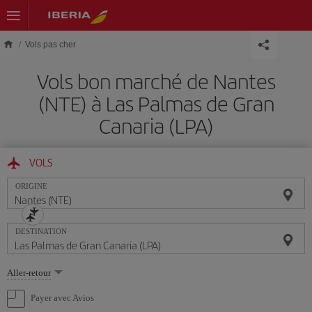
Skip to main content
Vols pas cher
Vols bon marché de Nantes
(NTE) à Las Palmas de Gran
Canaria (LPA)
VOLS
ORIGINE
DESTINATION
Sélectionnez
Aller-retour
une
option
Payer avec Avios