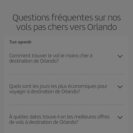
Questions fréquentes sur nos
vols pas chers vers Orlando
Tout agrandir
Comment trouver le vol le moins cher à
destination de Orlando?
Économisez sur votre billet d'avion et bénéficiez du tarif le plus
bas en évitant les hautes saisons, en achetant à l'avance et en
Quels sont les jours les plus économiques pour
voyager à destination de Orlando?
restant flexible sur les dates et les horaires de votre aller-retour. Si
vous n'avez pas d'idée de destination précise pour votre voyage,
jetez un coup œil à nos offres et laissez-vous inspirer : vous
Pour découvrir quels jours bénéficient des tarifs les plus bas, il
trouverez sûrement le vol le plus économique.
vous suffit de lancer une recherche dans notre
moteur de
À quelles dates trouve-t-on les meilleures offres
de vols à destination de Orlando?
recherche de vols économiques
. Dites-nous d'où vous partez,
où vous voulez aller et à quelles dates vous aviez prévu de