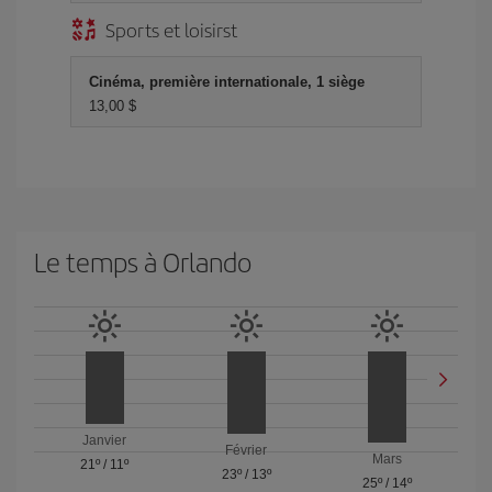
Sports et loisirst
Cinéma, première internationale, 1 siège
13,00 $
Le temps à Orlando
Janvier
Février
Mars
21º
/
11º
23º
/
13º
25º
/
14º