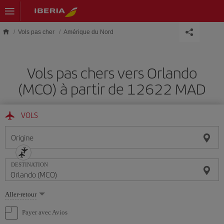
Skip to main content
Vols pas cher
Amérique du Nord
Vols pas chers vers Orlando
(MCO) à partir de 12622 MAD
VOLS
Origine
DESTINATION
Sélectionnez
Aller-retour
une
option
Payer avec Avios