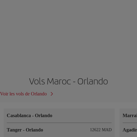
Vols Maroc - Orlando
Voir les vols de Orlando
Casablanca
-
Orlando
Marra
Tanger
-
Orlando
Agadi
12622 MAD