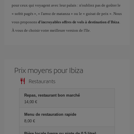
pour ceux qui voyagent avec leur palais : n'oubliez pas de goûter le
« sofrit pagés », « l'arroz de matanza » ou le « guisat de peix ». Nous
vous proposons
d'incroyables offres de vols à destination d'Ibiza
.
À vous de choisir votre meilleure version de l'île.
Prix ​​moyens pour Ibiza
Restaurants
Repas, restaurant bon marché
14,00 €
Menu de restauration rapide
8,00 €
Bière locale (verre ou pinte de 0,5 litre)