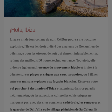
¡Hola, Ibiza!
Ibiza se vit de jour comme de nuit. Célèbre pour sa vie nocturne
explosive, l'île est l'endroit préféré des amateurs de fête, un lieu de
pèlerinage pour les oiseaux de nuit qui dansent inlassablement au
rythme des meilleurs DJ house, techno ou trance. Toutefois, elle
préserve également
l'essence du mouvement hippie
et invite à la
détente sur ses
plages et criques aux eaux turquoises
, ou à flâner
entre ses
maisons typiques aux façades blanches
. Réservez votre
vol pas cher à destination d'Ibiza
et atterrissez dans ce paradis
méditerranéen, où les attractions culturelles et historiques ne
manquent pas, avec des sites comme sa
cathédrale, les remparts et
le quartier de Dalt Vila ou le village phénicien de Sa Caleta
. Et