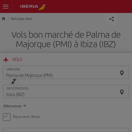
Skip to main content
Vols pas cher
Vols bon marché de Palma de
Majorque (PMI) à Ibiza (IBZ)
VOLS
ORIGINE
DESTINATION
Sélectionnez
Aller-retour
une
option
Payer avec Avios