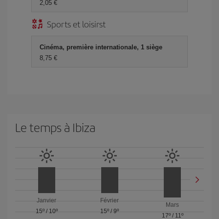
2,05 €
Sports et loisirst
Cinéma, première internationale, 1 siège
8,75 €
Le temps à Ibiza
Janvier
Février
Mars
15º
/
10º
15º
/
9º
17º
/
11º