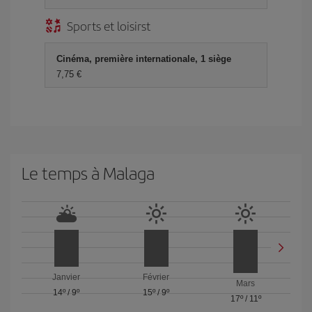
Sports et loisirst
Cinéma, première internationale, 1 siège
7,75 €
Le temps à Malaga
Janvier
Février
Mars
14º
/
9º
15º
/
9º
17º
/
11º