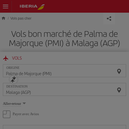
Skip to main content
Vols pas cher
Vols bon marché de Palma de
Majorque (PMI) à Malaga (AGP)
VOLS
ORIGINE
DESTINATION
Sélectionnez
Aller-retour
une
option
Payer avec Avios