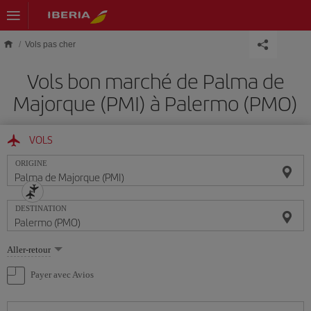
Skip to main content
Vols pas cher
Vols bon marché de Palma de
Majorque (PMI) à Palermo (PMO)
VOLS
ORIGINE
DESTINATION
Sélectionnez
Aller-retour
une
option
Payer avec Avios