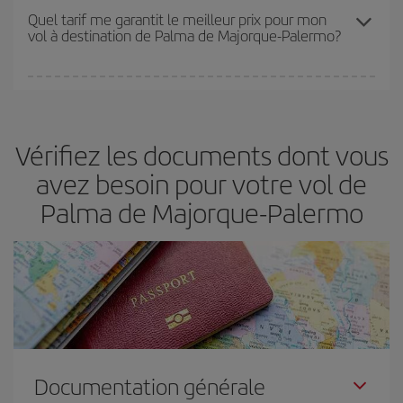
Les prix dépendent du nombre de sièges libres sur le vol et de la
Quel tarif me garantit le meilleur prix pour mon
vol à destination de Palma de Majorque-Palermo?
disponibilité ou de l'épuisement des tarifs les plus économiques
(touristiques). Par conséquent, réserver à l'avance est
fondamental
pour trouver des
vols pas chers
.
Iberia propose plusieurs tarifs, afin de vous garantir le meilleur prix
en fonction de vos besoins. Avec le tarif Basic, vous êtes certain
d'acheter le vol le moins cher.
Vérifiez les documents dont vous
avez besoin pour votre vol de
Palma de Majorque-Palermo
Documentation générale