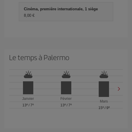
Cinéma, première internationale, 1 siège
8,00 €
Le temps à Palermo
Janvier
Février
Mars
13º
/
7º
13º
/
7º
15º
/
9º