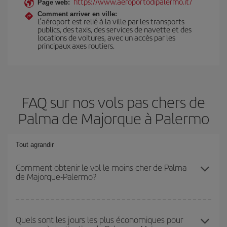
https://www.aeroportodipalermo.it/
Page web:
Comment arriver en ville:
L’aéroport est relié à la ville par les transports
publics, des taxis, des services de navette et des
locations de voitures, avec un accès par les
principaux axes routiers.
FAQ sur nos vols pas chers de
Palma de Majorque à Palermo
Tout agrandir
Comment obtenir le vol le moins cher de Palma
de Majorque-Palermo?
Économisez sur votre billet d'avion de Palma de Majorque-
Palermo-dest et bénéficiez du tarif le plus bas en évitant les
Quels sont les jours les plus économiques pour
hautes saisons, en achetant à l'avance et en restant flexible sur