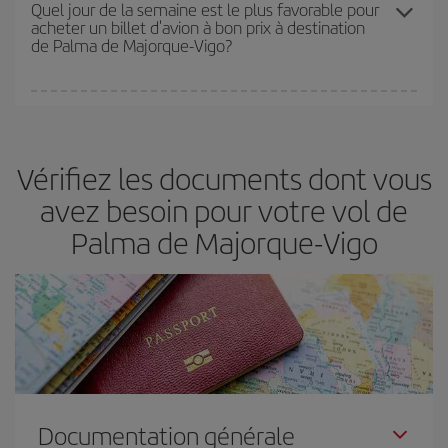
en fonction de vos besoins. Avec le tarif Basic, vous êtes certain
Quel jour de la semaine est le plus favorable pour
acheter un billet d'avion à bon prix à destination
d'acheter le vol le moins cher.
de Palma de Majorque-Vigo?
Vous pouvez trouver des vols économiques tous les jours de la
semaine. Les clés pour trouver les meilleurs prix sont
d'anticiper
et d'être flexible.
En règle générale,
plus tôt
vous réservez vos
Vérifiez les documents dont vous
billets, plus vous bénéficiez de prix économiques. De plus, en
restant flexible sur les dates et les horaires de vol lors de votre
avez besoin pour votre vol de
recherche, vous pourrez
choisir le prix le plus économique.
Palma de Majorque-Vigo
Documentation générale