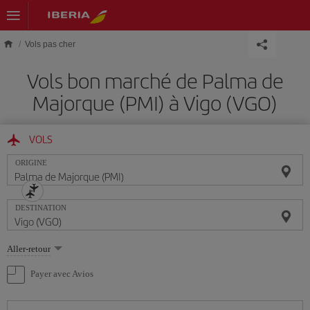
Skip to main content
Vols pas cher
Vols bon marché de Palma de
Majorque (PMI) à Vigo (VGO)
VOLS
ORIGINE
DESTINATION
Sélectionnez
Aller-retour
une
option
Payer avec Avios