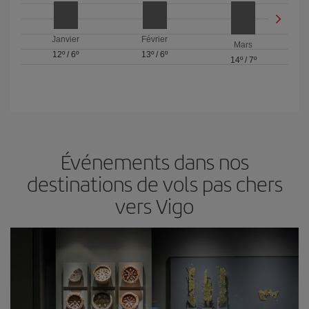
Janvier
Février
Mars
12º
/
6º
13º
/
6º
14º
/
7º
Événements dans nos
destinations de vols pas chers
vers Vigo