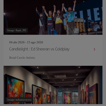
Image: Raph_PH
04 abr 2026 - 15 ago 2026
Candlelight : Ed Sheeran vs Coldplay
Reial Cercle Artístic
Image: mihaitarniceru