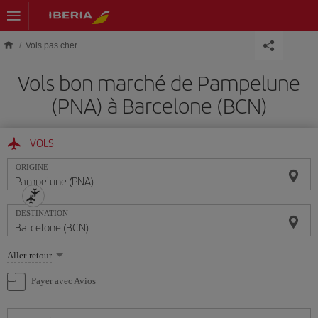
Skip to main content
Vols pas cher
Vols bon marché de Pampelune
(PNA) à Barcelone (BCN)
VOLS
ORIGINE
DESTINATION
Sélectionnez
Aller-retour
une
option
Payer avec Avios