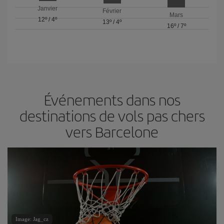
Janvier
Février
Mars
12º
/
4º
13º
/
4º
16º
/
7º
Événements dans nos
destinations de vols pas chers
vers Barcelone
Image: Jag_cz