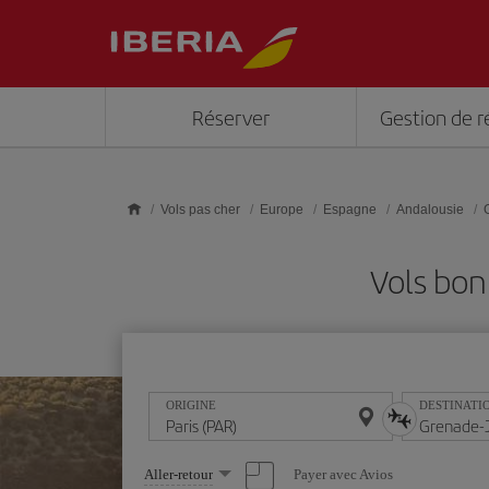
Skip to main content
Réserver
Gestion de r
Vols pas cher
Europe
Espagne
Andalousie
Vols bon
ORIGINE
DESTINATI
Sélectionnez
Payer avec Avios
Aller-retour