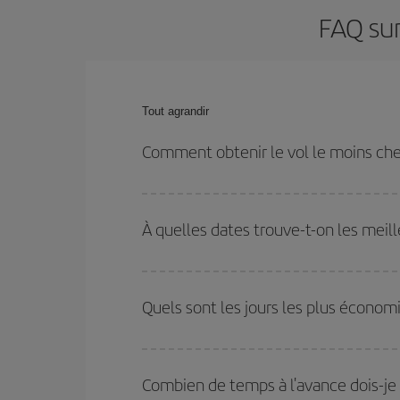
FAQ sur
Tout agrandir
Comment obtenir le vol le moins che
Économisez sur votre billet d'avion de Paris-Grena
les dates et les horaires de votre aller-retour.
À quelles dates trouve-t-on les meil
Vous pouvez obtenir les vols les plus économiq
et des vacances scolaires sont en haute saison.
Quels sont les jours les plus écono
pourrez bénéficier des meilleurs prix.
Pour découvrir quels jours bénéficient des tarifs 
vous partez, où vous voulez aller et à quelles d
Combien de temps à l'avance dois-je 
mais également pour les jours proches
, à l'al