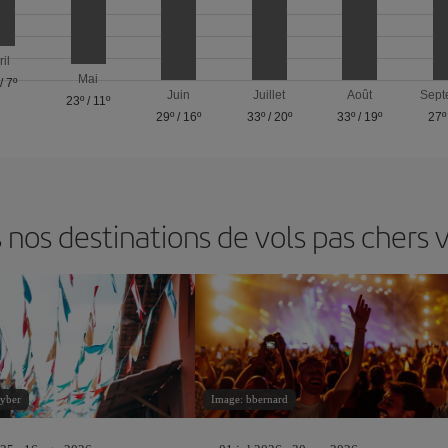
ril
Mai
/
7º
Juin
Juillet
Août
Sept
23º
/
11º
29º
/
16º
33º
/
20º
33º
/
19º
27º
nos destinations de vols pas chers 
yber
Image: bbernard