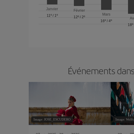
Janvier
Février
Mars
11º
/
1º
12º
/
2º
Av
16º
/
4º
18º
Événements dans 
Image: JOSE_ESCUDERO
Image: Wolfc