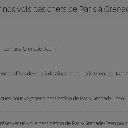
 nos vols pas chers de Paris à Gren
r de Paris-Grenade-Jaen?
de-Jaen-dest et bénéficiez du tarif le plus bas en évitant les hautes saisons, 
leures offres de vols à destination de Paris-Grenade-Jaen?
ues en voyageant
hors haute saison
. Bien que cela dépende de votre destinat
 En outre, surtout si vous envisagez une escapade le temps d'un week-end,
pl
miques pour voyager à destination de Paris-Grenade-Jaen?
les plus bas, il vous suffit de lancer une recherche dans notre
moteur de rech
ates vous aviez prévu de voyager. Nous afficherons les vols les plus économ
réserver un vol à destination de Paris-Grenade-Jaen pour 
ler comme au retour, afin que vous puissiez trouver la meilleure offre. Regarde