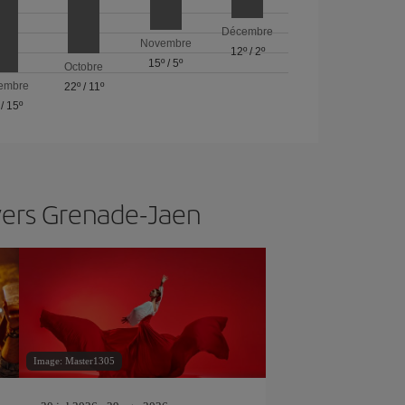
Décembre
Novembre
12º
/
2º
15º
/
5º
Octobre
embre
22º
/
11º
/
15º
vers Grenade-Jaen
Image: Master1305