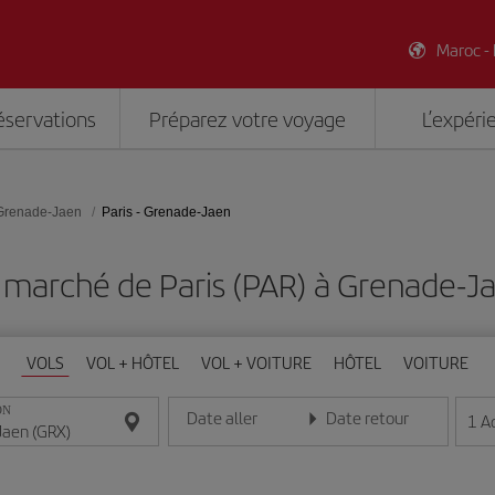
Maroc -
éservations
Préparez votre voyage
L’expéri
Grenade-Jaen
Paris - Grenade-Jaen
 marché de Paris (PAR) à Grenade-J
VOLS
VOL + HÔTEL
VOL + VOITURE
HÔTEL
VOITURE
ON
Date aller
Date retour
1
A
Entrez la date au format jour/mois/année
Entrez la date au format jou