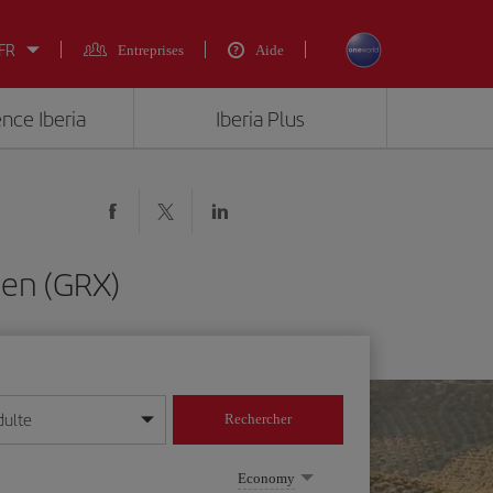
 FR
Entreprises
Aide
ence Iberia
Iberia Plus
aen (GRX)
dulte
Rechercher
r/mois/année
Economy