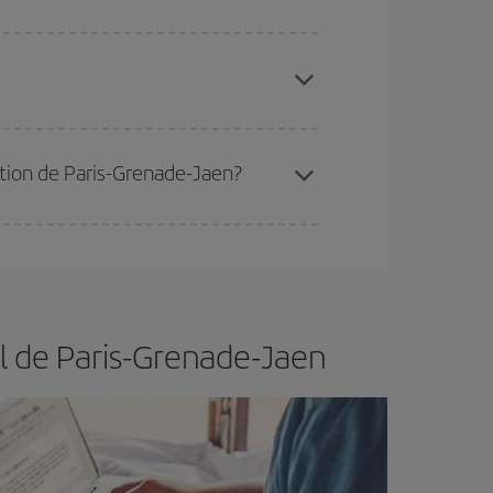
 disponibilité ou de l'épuisement des tarifs les
ertain d'acheter le vol le moins cher.
nation de Paris-Grenade-Jaen?
er et d'être flexible.
En règle générale,
plus tôt
de vol lors de votre recherche, vous pourrez
ol de Paris-Grenade-Jaen