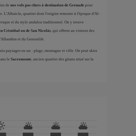
'un de
nos vols pas chers à destination de Grenade
pour
. L'Albaicín, quartier dont l'origine remonte à l'époque d'Al-
esque et du style andalou traditionnel. On y trouve
n Cristóbal ou de San Nicolás
, qui offrent au visiteur des
'Alhambra et du Generalife.
rois paysages en un : plage, montagne et ville. On peut skier
dans le
Sacromonte
, ancien quartier des gitans situé sur la