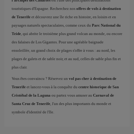
l'archipel des Canaries
est l'une des principales destinations
touristiques d'Espagne. Recherchez nos
offres de vols à destination
de Tenerife
et découvrez une île riche en histoire, en loisirs et en
paysages naturels spectaculaires, comme ceux du
Parc National du
Teide
, qui abrite le troisième plus grand volcan au monde, ou encore
des falaises de Los Gigantes. Pour une agréable baignade
ensoleillée, un grand choix de plages s'offre à vous : au nord, les
plages de galets et de sable noir, et au sud, celles de sable plus fin et
plus clair.
Vous êtes convaincu ? Réservez un
vol pas cher à destination de
Tenerife
et lancez-vous à la conquête du
centre historique de San
Cristóbal de la Laguna
ou partez vous amuser au
Carnaval de
Santa Cruz de Tenerife
, l'un des plus importants du monde et
symbole d'identité de l'île.