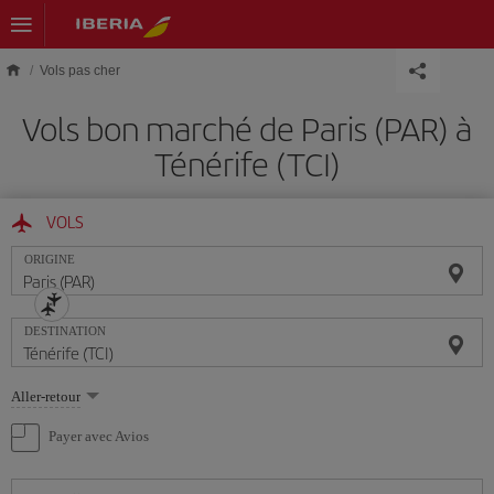
Skip to main content
Vols pas cher
Vols bon marché de Paris (PAR) à
Ténérife (TCI)
VOLS
ORIGINE
DESTINATION
Sélectionnez
Aller-retour
une
option
Payer avec Avios