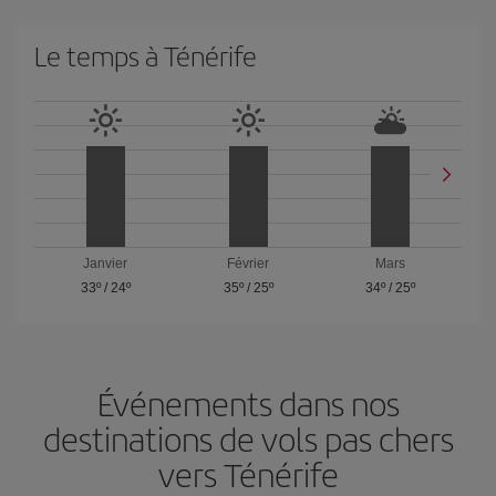
Le temps à Ténérife
Janvier
Février
Mars
33º
/
24º
35º
/
25º
34º
/
25º
Événements dans nos
destinations de vols pas chers
vers Ténérife