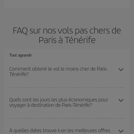
FAQ sur nos vols pas chers de
Paris à Ténérife
Tout agrandir
Comment obtenir le vol le moins cher de Paris-
Ténérife?
Économisez sur votre billet d'avion de Paris-Ténérife-dest et
bénéficiez du tarif le plus bas en évitant les hautes saisons, en
Quels sont les jours les plus économiques pour
voyager à destination de Paris-Ténérife?
achetant à l'avance et en restant flexible sur les dates et les
horaires de votre aller-retour.
Pour découvrir quels jours bénéficient des tarifs les plus bas, il
vous suffit de lancer une recherche dans notre
moteur de
À quelles dates trouve-t-on les meilleures offres