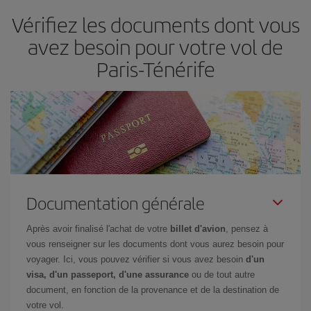
et d'être flexible.
En règle générale,
plus tôt
vous réservez vos
Vérifiez les documents dont vous
billets, plus vous bénéficiez de prix économiques. De plus, en
restant flexible sur les dates et les horaires de vol lors de votre
avez besoin pour votre vol de
recherche, vous pourrez
choisir le prix le plus économique.
Paris-Ténérife
Documentation générale
Après avoir finalisé l'achat de votre
billet d'avion
, pensez à
vous renseigner sur les documents dont vous aurez besoin pour
voyager. Ici, vous pouvez vérifier si vous avez besoin
d'un
visa, d'un passeport, d'une assurance
ou de tout autre
document, en fonction de la provenance et de la destination de
votre vol.