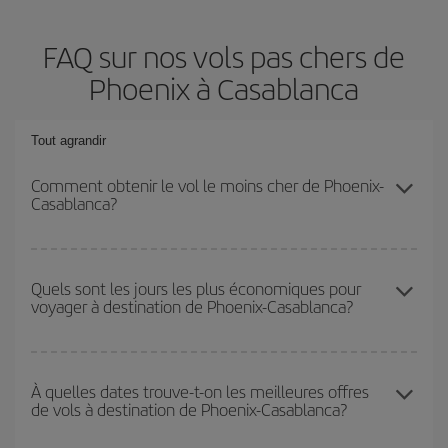
FAQ sur nos vols pas chers de
Phoenix à Casablanca
Tout agrandir
Comment obtenir le vol le moins cher de Phoenix-
Casablanca?
Économisez sur votre billet d'avion de Phoenix-Casablanca-dest
et bénéficiez du tarif le plus bas en évitant les hautes saisons, en
Quels sont les jours les plus économiques pour
voyager à destination de Phoenix-Casablanca?
achetant à l'avance et en restant flexible sur les dates et les
horaires de votre aller-retour.
Pour découvrir quels jours bénéficient des tarifs les plus bas, il
vous suffit de lancer une recherche dans notre
moteur de
À quelles dates trouve-t-on les meilleures offres
de vols à destination de Phoenix-Casablanca?
recherche de vols économiques
. Dites-nous d'où vous partez,
où vous voulez aller et à quelles dates vous aviez prévu de