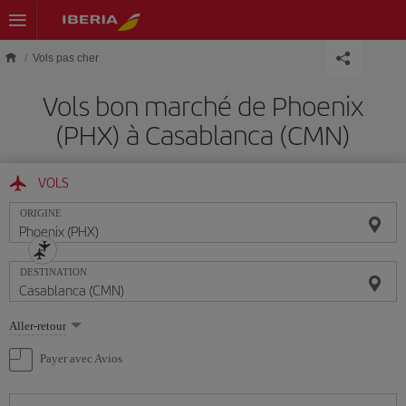
Skip to main content
Vols pas cher
Vols bon marché de Phoenix
(PHX) à Casablanca (CMN)
VOLS
ORIGINE
DESTINATION
Sélectionnez
Aller-retour
une
option
Payer avec Avios