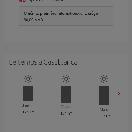
Cinéma, première internationale, 1 siège
60,00 MAD
Le temps à Casablanca
Janvier
Février
Mars
17º
/
8º
18º
/
9º
20º
/
11º