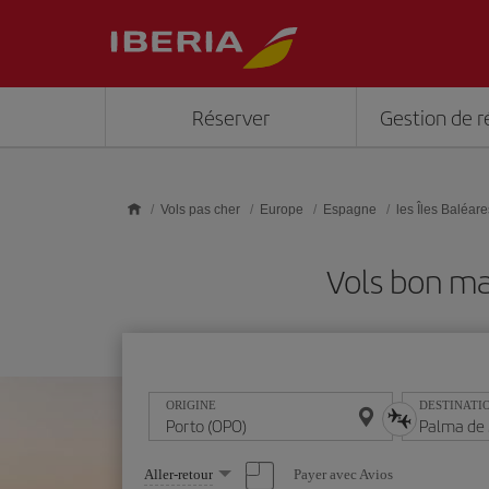
Skip to main content
Réserver
Gestion de r
Vols pas cher
Europe
Espagne
les Îles Baléare
Vols bon ma
ORIGINE
DESTINATI
Sélectionnez
Payer avec Avios
Aller-retour