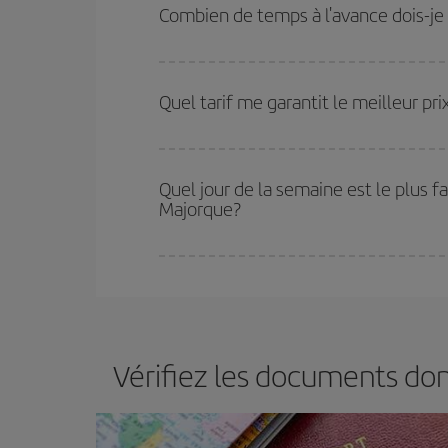
et des vacances scolaires sont en haute saison.
Combien de temps à l'avance dois-je 
pourrez bénéficier des meilleurs prix.
Plus vous réservez tôt
, plus vous trouverez de m
plus économiques (touristiques). Par conséquent,
Quel tarif me garantit le meilleur p
Iberia propose plusieurs tarifs, afin de vous garant
Quel jour de la semaine est le plus f
Majorque?
Vous pouvez trouver des vols économiques tous le
vous réservez vos billets, plus vous bénéficiez de
choisir le prix le plus économique.
Vérifiez les documents do