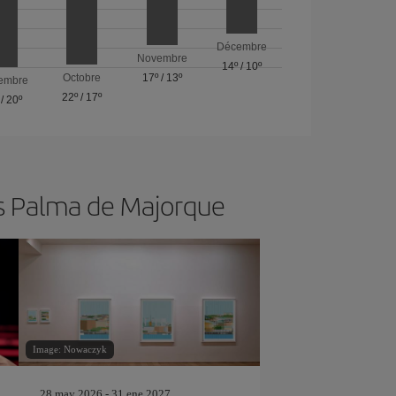
Décembre
Novembre
14º
/
10º
Octobre
17º
/
13º
embre
22º
/
17º
/
20º
rs Palma de Majorque
Image: Nowaczyk
28 may 2026 - 31 ene 2027