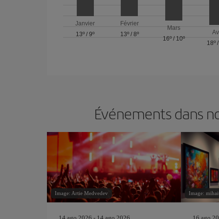
Janvier
Février
Mars
Av
13º
/
9º
13º
/
8º
16º
/
10º
18º
Événements dans nos
Image: Artie Medvedev
Image: mihai
14 ago 2026 - 14 ago 2026
16 ago 20