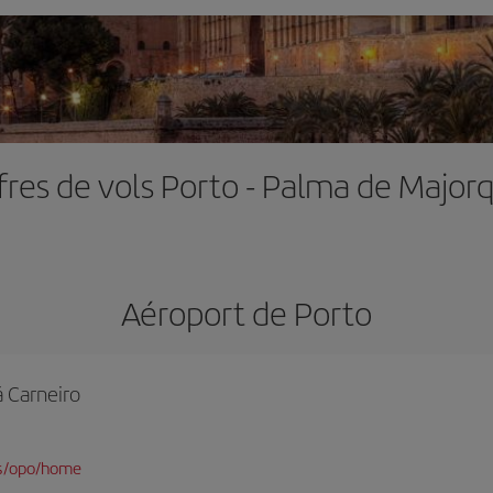
fres de vols Porto - Palma de Major
Aéroport de Porto
á Carneiro
es/opo/home