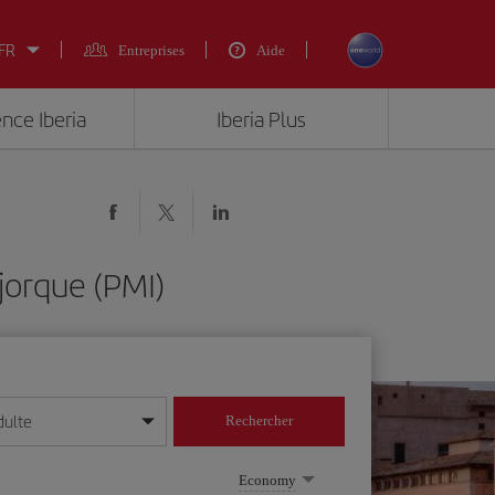
 FR
Entreprises
Aide
ence Iberia
Iberia Plus
jorque (PMI)
dulte
Rechercher
r/mois/année
Economy