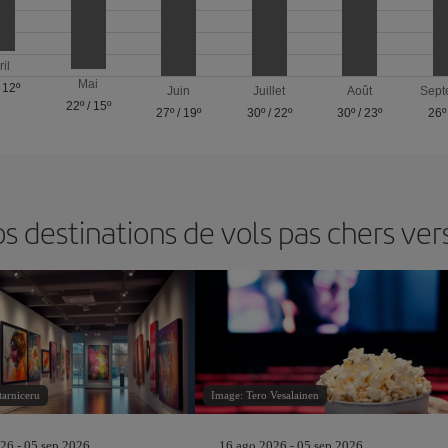
ril
Mai
/
12º
Juin
Juillet
Août
Sept
22º
/
15º
27º
/
19º
30º
/
22º
30º
/
23º
26º
 destinations de vols pas chers ve
tarniceru
Image: Tero Vesalainen
26 - 05 sep 2026
16 ago 2026 - 05 sep 2026