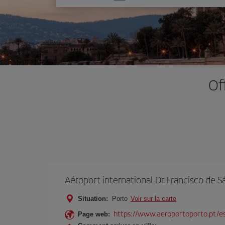
une
option
Of
Aéroport international Dr. Francisco de S
Situation:
Porto
Voir sur la carte
https://www.aeroportoporto.pt/
Page web: