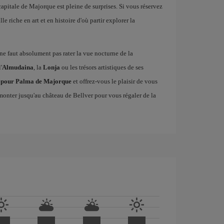
 capitale de Majorque est pleine de surprises. Si vous réservez
le riche en art et en histoire d'où partir explorer la
il ne faut absolument pas rater la vue nocturne de la
'
Almudaina
, la
Lonja
ou les trésors artistiques de ses
ls pour Palma de Majorque
et offrez-vous le plaisir de vous
onter jusqu'au château de Bellver pour vous régaler de la