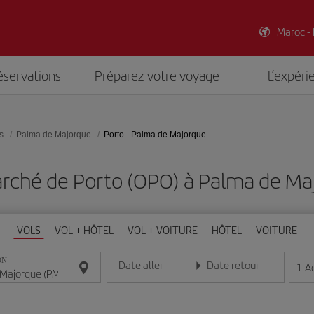
Maroc -
éservations
Préparez votre voyage
L’expéri
s
Palma de Majorque
Porto - Palma de Majorque
rché de Porto (OPO) à Palma de Ma
VOLS
VOL + HÔTEL
VOL + VOITURE
HÔTEL
VOITURE
ON
Date aller
Date retour
1
A
Entrez la date au format jour/mois/année
Entrez la date au format jou