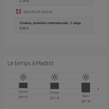
1,74 €
Sports et loisirst
Cinéma, première internationale, 1 siège
9,00 €
Le temps à Madrid
Janvier
Février
Mars
10º
/
1º
11º
/
1º
15º
/
4º