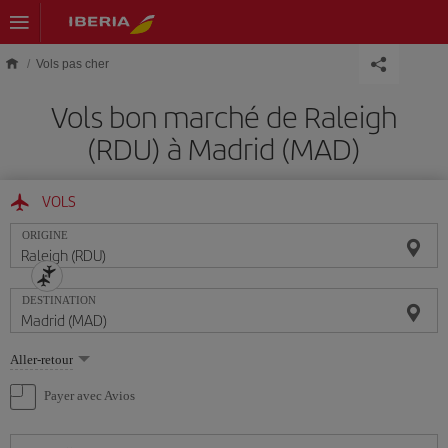
Skip to main content
Vols pas cher
Vols bon marché de Raleigh
(RDU) à Madrid (MAD)
VOLS
ORIGINE
DESTINATION
Sélectionnez
Aller-retour
une
option
Payer avec Avios