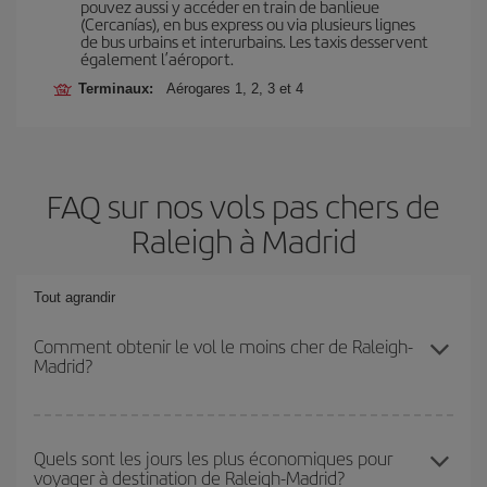
pouvez aussi y accéder en train de banlieue
(Cercanías), en bus express ou via plusieurs lignes
de bus urbains et interurbains. Les taxis desservent
également l’aéroport.
Terminaux:
Aérogares 1, 2, 3 et 4
FAQ sur nos vols pas chers de
Raleigh à Madrid
Tout agrandir
Comment obtenir le vol le moins cher de Raleigh-
Madrid?
Économisez sur votre billet d'avion de Raleigh-Madrid-dest et
bénéficiez du tarif le plus bas en évitant les hautes saisons, en
Quels sont les jours les plus économiques pour
voyager à destination de Raleigh-Madrid?
achetant à l'avance et en restant flexible sur les dates et les