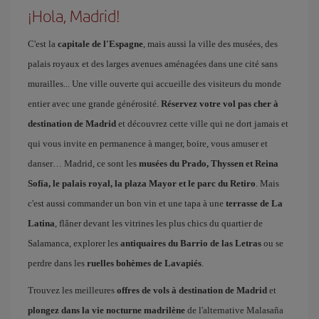
¡Hola, Madrid!
C'est la
capitale de l'Espagne
, mais aussi la ville des musées, des
palais royaux et des larges avenues aménagées dans une cité sans
murailles... Une ville ouverte qui accueille des visiteurs du monde
entier avec une grande générosité.
Réservez votre vol pas cher à
destination de Madrid
et découvrez cette ville qui ne dort jamais et
qui vous invite en permanence à manger, boire, vous amuser et
danser… Madrid, ce sont les
musées du Prado, Thyssen et Reina
Sofía, le palais royal, la plaza Mayor et le parc du Retiro
. Mais
c'est aussi commander un bon vin et une tapa à une
terrasse de La
Latina
, flâner devant les vitrines les plus chics du quartier de
Salamanca, explorer les
antiquaires du Barrio de las Letras
ou se
perdre dans les
ruelles bohèmes de Lavapiés
.
Trouvez les meilleures
offres de vols à destination de Madrid
et
plongez dans la vie nocturne madrilène
de l'alternative Malasaña