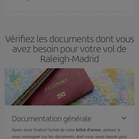
Vous pouvez trouver des vols économiques tous les jours de la
semaine. Les clés pour trouver les meilleurs prix sont
d'anticiper
et d'être flexible.
En règle générale,
plus tôt
vous réservez vos
Vérifiez les documents dont vous
billets, plus vous bénéficiez de prix économiques. De plus, en
restant flexible sur les dates et les horaires de vol lors de votre
avez besoin pour votre vol de
recherche, vous pourrez
choisir le prix le plus économique.
Raleigh-Madrid
Documentation générale
Après avoir finalisé l'achat de votre
billet d'avion
, pensez à
vous renseigner sur les documents dont vous aurez besoin pour