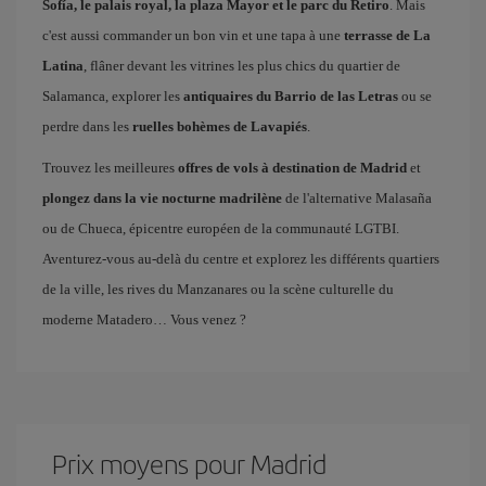
Sofía, le palais royal, la plaza Mayor et le parc du Retiro
. Mais
c'est aussi commander un bon vin et une tapa à une
terrasse de La
Latina
, flâner devant les vitrines les plus chics du quartier de
Salamanca, explorer les
antiquaires du Barrio de las Letras
ou se
perdre dans les
ruelles bohèmes de Lavapiés
.
Trouvez les meilleures
offres de vols à destination de Madrid
et
plongez dans la vie nocturne madrilène
de l'alternative Malasaña
ou de Chueca, épicentre européen de la communauté LGTBI.
Aventurez-vous au-delà du centre et explorez les différents quartiers
de la ville, les rives du Manzanares ou la scène culturelle du
moderne Matadero… Vous venez ?
Prix ​​moyens pour Madrid