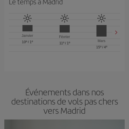
Le temps à Madrid
Janvier
Février
Mars
10º
/
1º
11º
/
1º
15º
/
4º
Événements dans nos
destinations de vols pas chers
vers Madrid