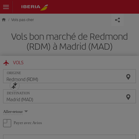
Skip to main content
Vols pas cher
Vols bon marché de Redmond
(RDM) à Madrid (MAD)
VOLS
ORIGINE
DESTINATION
Sélectionnez
Aller-retour
une
option
Payer avec Avios