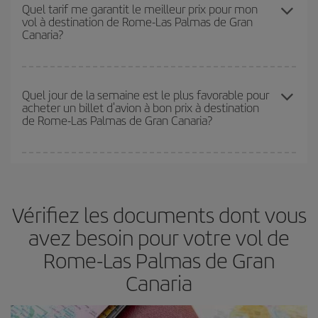
Les prix dépendent du nombre de sièges libres sur le vol et de la
Quel tarif me garantit le meilleur prix pour mon
vol à destination de Rome-Las Palmas de Gran
disponibilité ou de l'épuisement des tarifs les plus économiques
Canaria?
(touristiques). Par conséquent, réserver à l'avance est
fondamental
pour trouver des
vols pas chers
.
Iberia propose plusieurs tarifs, afin de vous garantir le meilleur prix
en fonction de vos besoins. Avec le tarif Basic, vous êtes certain
Quel jour de la semaine est le plus favorable pour
acheter un billet d'avion à bon prix à destination
d'acheter le vol le moins cher.
de Rome-Las Palmas de Gran Canaria?
Vous pouvez trouver des vols économiques tous les jours de la
semaine. Les clés pour trouver les meilleurs prix sont
d'anticiper
et d'être flexible.
En règle générale,
plus tôt
vous réservez vos
Vérifiez les documents dont vous
billets, plus vous bénéficiez de prix économiques. De plus, en
restant flexible sur les dates et les horaires de vol lors de votre
avez besoin pour votre vol de
recherche, vous pourrez
choisir le prix le plus économique.
Rome-Las Palmas de Gran
Canaria