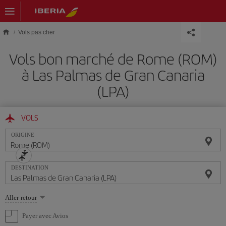
Skip to main content
Vols pas cher
Vols bon marché de Rome (ROM)
à Las Palmas de Gran Canaria
(LPA)
VOLS
ORIGINE
DESTINATION
Sélectionnez
Aller-retour
une
option
Payer avec Avios