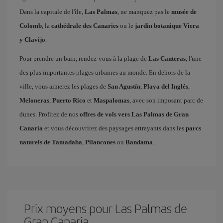
Dans la capitale de l'île,
Las Palmas
, ne manquez pas le
musée de
Colomb
, la
cathédrale des Canaries
ou le
jardin botanique Viera
y Clavijo
.
Pour prendre un bain, rendez-vous à la plage de
Las Canteras
, l'une
des plus importantes plages urbaines au monde. En dehors de la
ville, vous aimerez les plages de
San Agustín
,
Playa del Inglés
,
Meloneras
,
Puerto Rico
et
Maspalomas
, avec son imposant parc de
dunes. Profitez de nos
offres de vols vers Las Palmas de Gran
Canaria
et vous découvrirez des paysages attrayants dans les
parcs
naturels de Tamadaba
,
Pilancones
ou
Bandama
.
Prix ​​moyens pour Las Palmas de
Gran Canaria