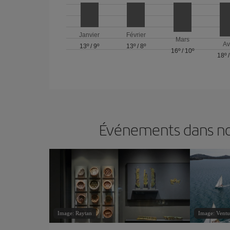
Janvier
Février
Mars
Av
13º
/
9º
13º
/
8º
16º
/
10º
18º
Événements dans nos
Image: Raytan
Image: Ventu