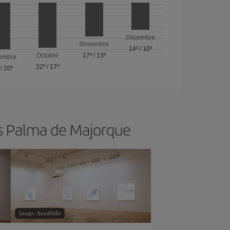
Décembre
Novembre
14º
/
10º
Octobre
17º
/
13º
embre
22º
/
17º
/
20º
rs Palma de Majorque
Image: AnnaStills