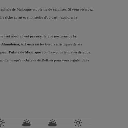
 capitale de Majorque est pleine de surprises. Si vous réservez
le riche en art et en histoire d'où partir explorer la
il ne faut absolument pas rater la vue nocturne de la
'
Almudaina
, la
Lonja
ou les trésors artistiques de ses
ls pour Palma de Majorque
et offrez-vous le plaisir de vous
onter jusqu'au château de Bellver pour vous régaler de la