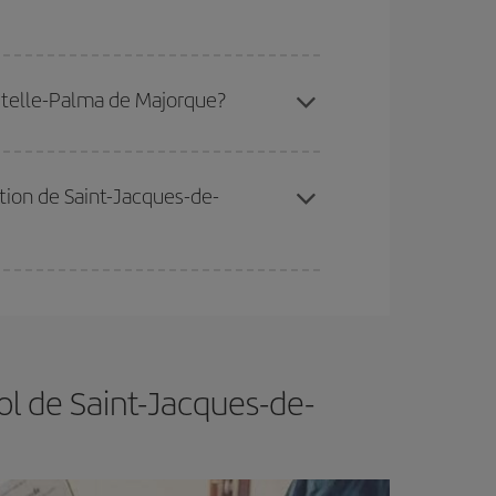
 disponibilité ou de l'épuisement des tarifs les
ostelle-Palma de Majorque?
ertain d'acheter le vol le moins cher.
ation de Saint-Jacques-de-
er et d'être flexible.
En règle générale,
plus tôt
de vol lors de votre recherche, vous pourrez
ol de Saint-Jacques-de-