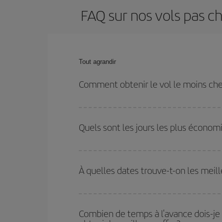
FAQ sur nos vols pas 
Tout agrandir
Comment obtenir le vol le moins ch
Économisez sur votre billet d'avion de Saint-Jacq
l'avance et en restant flexible sur les dates et les 
Quels sont les jours les plus écono
Pour découvrir quels jours bénéficient des tarifs 
vous partez, où vous voulez aller et à quelles d
À quelles dates trouve-t-on les mei
mais également pour les jours proches
, à l'al
nous vous proposons chaque jour : certains
horai
Vous pouvez obtenir les vols les plus économiq
et des vacances scolaires sont en haute saison.
Combien de temps à l'avance dois-je
pourrez bénéficier des meilleurs prix.