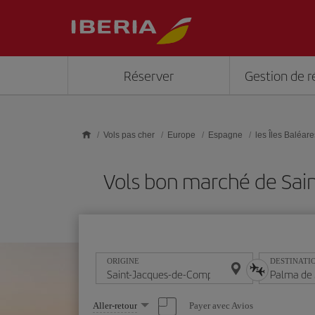
Skip to main content
Réserver
Gestion de r
Vols pas cher
Europe
Espagne
les Îles Baléare
Vols bon marché de Sai
ORIGINE
DESTINATI
Sélectionnez
Payer avec Avios
Aller-retour