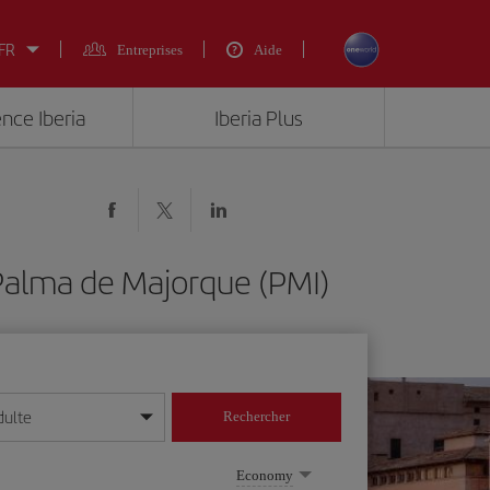
 FR
Entreprises
Aide
ence Iberia
Iberia Plus
Palma de Majorque (PMI)
dulte
Rechercher
r/mois/année
Economy