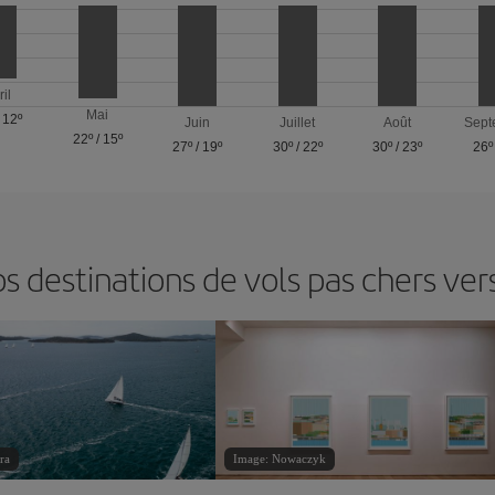
ril
Mai
/
12º
Juin
Juillet
Août
Sept
22º
/
15º
27º
/
19º
30º
/
22º
30º
/
23º
26º
 destinations de vols pas chers ve
ra
Image: Nowaczyk