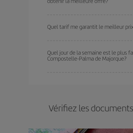
obtenir la meilleure offre?
Plus vous réservez tôt
, plus vous trouverez de m
plus économiques (touristiques). Par conséquent,
Quel tarif me garantit le meilleur 
Iberia propose plusieurs tarifs, afin de vous garant
Quel jour de la semaine est le plus f
Compostelle-Palma de Majorque?
Vous pouvez trouver des vols économiques tous le
vous réservez vos billets, plus vous bénéficiez de
choisir le prix le plus économique.
Vérifiez les documents