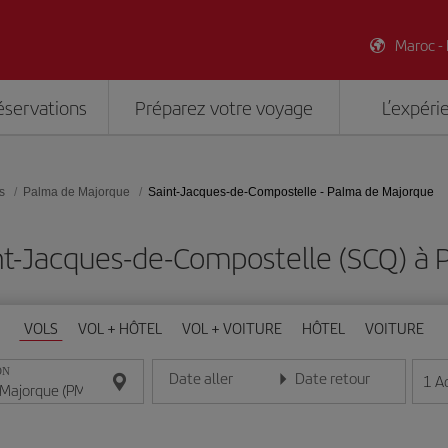
Maroc -
éservations
Préparez votre voyage
L’expéri
s
Palma de Majorque
Saint-Jacques-de-Compostelle - Palma de Majorque
nt-Jacques-de-Compostelle (SCQ) à 
VOLS
VOL + HÔTEL
VOL + VOITURE
HÔTEL
VOITURE
ON
Date aller
Date retour
1
A
Entrez la date au format jour/mois/année
Entrez la date au format jou