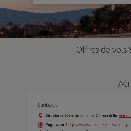
une
option
Offres de vols
Aér
Santiago
Situation:
Saint-Jacques-de-Compostelle
Voir su
https://www.aena.es/es/santiago-r
Page web: