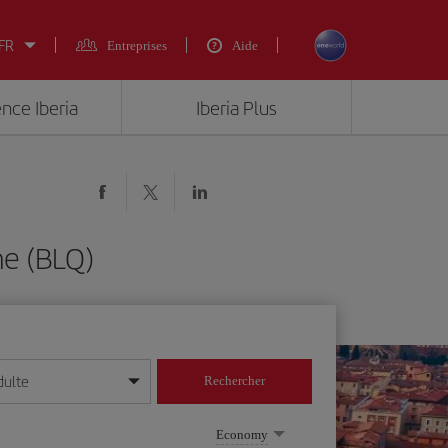
 FR
Entreprises
Aide
ence Iberia
Iberia Plus
ne (BLQ)
dulte
Rechercher
r/mois/année
Economy