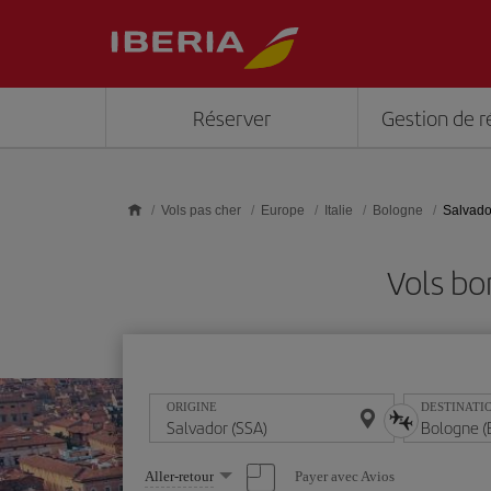
Skip to main content
Réserver
Gestion de r
Vols pas cher
Europe
Italie
Bologne
Salvado
Vols bo
ORIGINE
DESTINATI
Sélectionnez
Payer avec Avios
Aller-retour