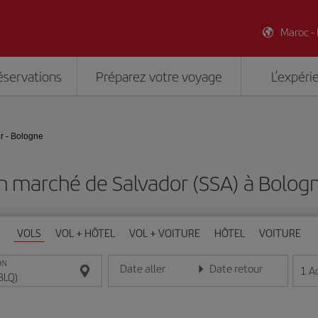
Maroc -
éservations
Préparez votre voyage
L’expéri
r - Bologne
n marché de Salvador (SSA) à Bolog
VOLS
VOL + HÔTEL
VOL + VOITURE
HÔTEL
VOITURE
ON
Date aller
Date retour
1
A
Entrez la date au format jour/mois/année
Entrez la date au format jou