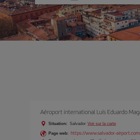
une
option
Aéroport international Luís Eduardo Mag
Situation:
Salvador
Voir sur la carte
https://www.salvador-airport.com.
Page web: