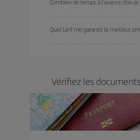
Combien de temps à l'avance dois-je 
choisir le prix le plus économique.
Plus vous réservez tôt
, plus vous trouverez de m
plus économiques (touristiques). Par conséquent,
Quel tarif me garantit le meilleur p
Iberia propose plusieurs tarifs, afin de vous garant
Vérifiez les documents