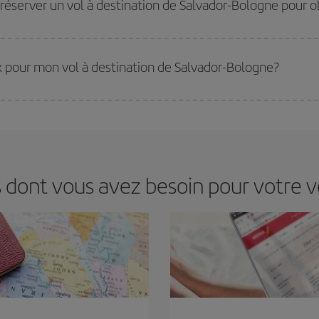
réserver un vol à destination de Salvador-Bologne pour ob
eilleurs prix. Les prix dépendent du nombre de sièges libres sur le vol et de la
 réserver à l'avance est
fondamental
pour trouver des
vols pas chers
.
rix pour mon vol à destination de Salvador-Bologne?
ir le meilleur prix en fonction de vos besoins. Avec le tarif Basic, vous êtes c
 dont vous avez besoin pour votre 