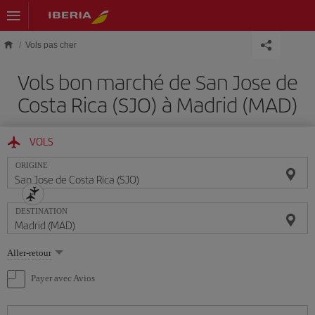
Skip to main content
Vols pas cher
Vols bon marché de San Jose de
Costa Rica (SJO) à Madrid (MAD)
VOLS
ORIGINE
DESTINATION
Sélectionnez
Aller-retour
une
option
Payer avec Avios