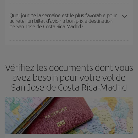
Iberia propose plusieurs tarifs, afin de vous garantir le meilleur prix
en fonction de vos besoins. Avec le tarif Basic, vous êtes certain
Quel jour de la semaine est le plus favorable pour
acheter un billet d'avion à bon prix à destination
d'acheter le vol le moins cher.
de San Jose de Costa Rica-Madrid?
Vous pouvez trouver des vols économiques tous les jours de la
semaine. Les clés pour trouver les meilleurs prix sont
d'anticiper
et d'être flexible.
En règle générale,
plus tôt
vous réservez vos
Vérifiez les documents dont vous
billets, plus vous bénéficiez de prix économiques. De plus, en
restant flexible sur les dates et les horaires de vol lors de votre
avez besoin pour votre vol de
recherche, vous pourrez
choisir le prix le plus économique.
San Jose de Costa Rica-Madrid