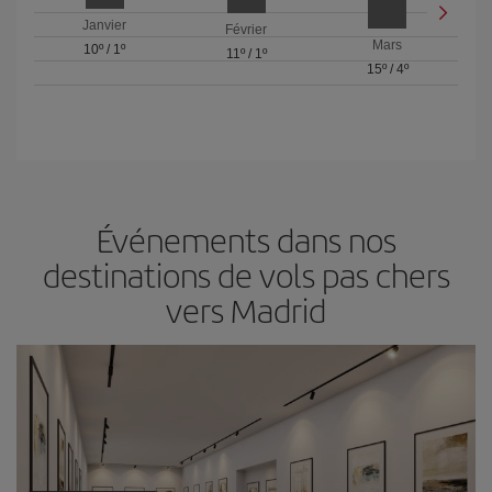
Janvier
Février
Mars
10º
/
1º
11º
/
1º
15º
/
4º
Événements dans nos
destinations de vols pas chers
vers Madrid