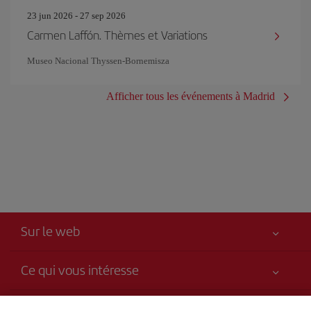
23 jun 2026 - 27 sep 2026
Carmen Laffón. Thèmes et Variations
Museo Nacional Thyssen-Bornemisza
Afficher tous les événements à Madrid
Sur le web
Ce qui vous intéresse
Votre sécurité est notre priorité
Iberia, c’est plus