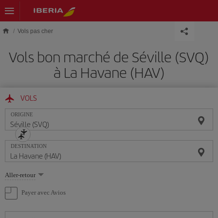
Skip to main content
Vols pas cher
Vols bon marché de Séville (SVQ)
à La Havane (HAV)
VOLS
ORIGINE
DESTINATION
Sélectionnez
Aller-retour
une
option
Payer avec Avios