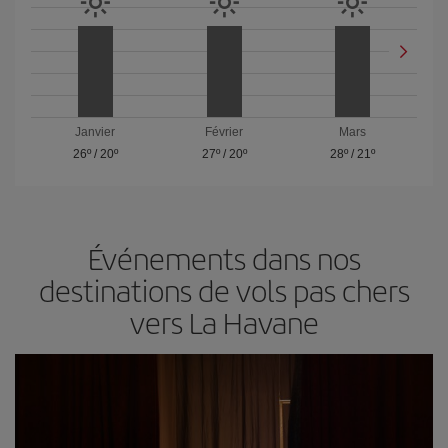
Janvier
Février
Mars
26º
/
20º
27º
/
20º
28º
/
21º
Événements dans nos
destinations de vols pas chers
vers La Havane