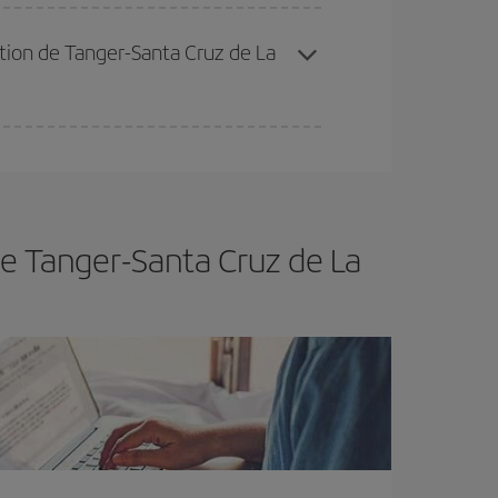
ertain d'acheter le vol le moins cher.
nation de Tanger-Santa Cruz de La
er et d'être flexible.
En règle générale,
plus tôt
de vol lors de votre recherche, vous pourrez
de Tanger-Santa Cruz de La