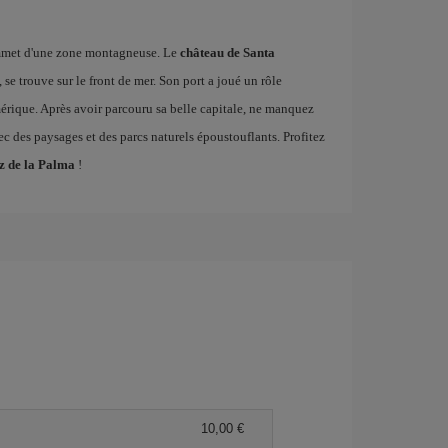
mmet d'une zone montagneuse. Le
château de Santa
, se trouve sur le front de mer. Son port a joué un rôle
mérique. Après avoir parcouru sa belle capitale, ne manquez
vec des paysages et des parcs naturels époustouflants. Profitez
uz de la Palma
!
10,00 €