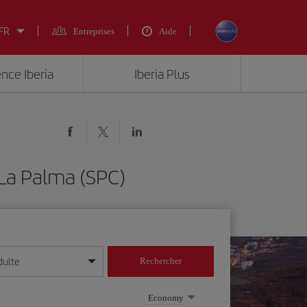
 FR
Entreprises
Aide
ence Iberia
Iberia Plus
La Palma (SPC)
dulte
Rechercher
r/mois/année
Economy