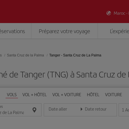
Maroc -
éservations
Préparez votre voyage
L’expéri
es
Santa Cruz de la Palma
Tanger - Santa Cruz de La Palma
hé de Tanger (TNG) à Santa Cruz de 
VOLS
VOL + HÔTEL
VOL + VOITURE
HÔTEL
VOITURE
ON
Date aller
Date retour
1
A
Entrez la date au format jour/mois/année
Entrez la date au format jou