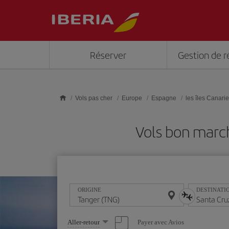
Skip to main content
Réserver
Gestion de r
Vols pas cher
Europe
Espagne
les îles Canari
Vols bon marc
ORIGINE
DESTINATI
Sélectionnez
Payer avec Avios
Aller-retour