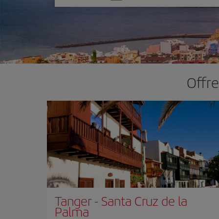
une
option
Offre
Tanger
-
Santa Cruz de la
Palma