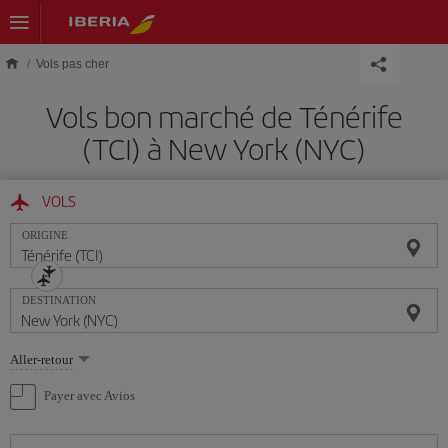
Skip to main content
Vols pas cher
Vols bon marché de Ténérife
(TCI) à New York (NYC)
VOLS
ORIGINE
DESTINATION
Sélectionnez
Aller-retour
une
option
Payer avec Avios