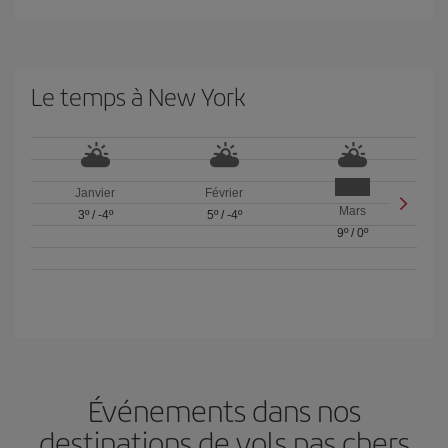
Le temps à New York
Janvier
Février
Mars
3º
/
-4º
5º
/
-4º
9º
/
0º
Événements dans nos
destinations de vols pas chers