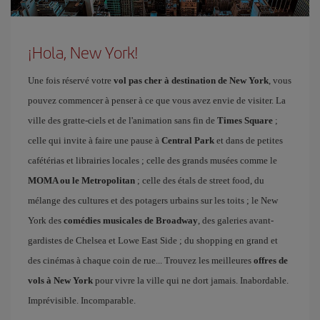
¡Hola, New York!
Une fois réservé votre
vol pas cher à destination de New York
, vous
pouvez commencer à penser à ce que vous avez envie de visiter. La
ville des gratte-ciels et de l'animation sans fin de
Times Square
;
celle qui invite à faire une pause à
Central Park
et dans de petites
cafétérias et librairies locales ; celle des grands musées comme le
MOMA ou le Metropolitan
; celle des étals de street food, du
mélange des cultures et des potagers urbains sur les toits ; le New
York des
comédies musicales de Broadway
, des galeries avant-
gardistes de Chelsea et Lowe East Side ; du shopping en grand et
des cinémas à chaque coin de rue... Trouvez les meilleures
offres de
vols à New York
pour vivre la ville qui ne dort jamais. Inabordable.
Imprévisible. Incomparable.