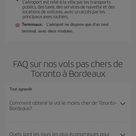
L’aéroport est relié à la ville par les transports
publics, des taxis, des services de navette et des
locations de voitures, avec un accès par les
principaux axes routiers.
Terminaux:
L’aéroport ne dispose que d’un seul
terminal, avec deux modules.
FAQ sur nos vols pas chers de
Toronto à Bordeaux
Tout agrandir
Comment obtenir le vol le moins cher de Toronto-
Bordeaux?
Économisez sur votre billet d'avion de Toronto-Bordeaux-dest et
bénéficiez du tarif le plus bas en évitant les hautes saisons, en
Quels sont les jours les plus économiques pour