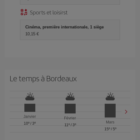
Sports et loisirst
Cinéma, première internationale, 1 siège
10,15 €
Le temps à Bordeaux
Janvier
Février
Mars
10º
/
3º
11º
/
3º
15º
/
5º