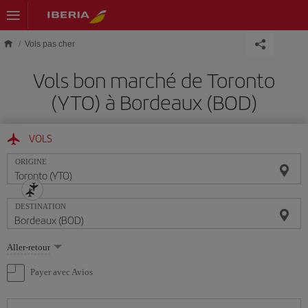
Skip to main content
Vols pas cher
Vols bon marché de Toronto
(YTO) à Bordeaux (BOD)
VOLS
ORIGINE
DESTINATION
Sélectionnez
Aller-retour
une
option
Payer avec Avios