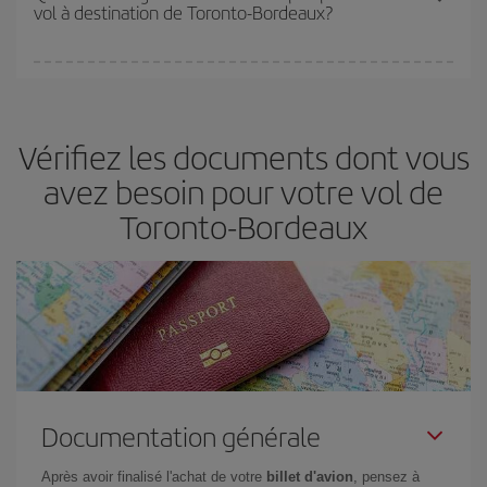
vol à destination de Toronto-Bordeaux?
disponibilité ou de l'épuisement des tarifs les plus économiques
(touristiques). Par conséquent, réserver à l'avance est
fondamental
pour trouver des
vols pas chers
.
Iberia propose plusieurs tarifs, afin de vous garantir le meilleur prix
en fonction de vos besoins. Avec le tarif Basic, vous êtes certain
d'acheter le vol le moins cher.
Vérifiez les documents dont vous
avez besoin pour votre vol de
Toronto-Bordeaux
Documentation générale
Après avoir finalisé l'achat de votre
billet d'avion
, pensez à