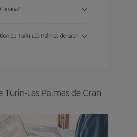
 Canaria?
ertain d'acheter le vol le moins cher.
nation de Turin-Las Palmas de Gran
er et d'être flexible.
En règle générale,
plus tôt
de vol lors de votre recherche, vous pourrez
e Turin-Las Palmas de Gran