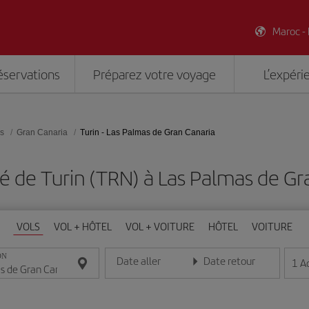
Maroc -
éservations
Préparez votre voyage
L’expéri
es
Gran Canaria
Turin - Las Palmas de Gran Canaria
 de Turin (TRN) à Las Palmas de Gr
VOLS
VOL + HÔTEL
VOL + VOITURE
HÔTEL
VOITURE
ON
Date aller
Date retour
1
A
Entrez la date au format jour/mois/année
Entrez la date au format jou