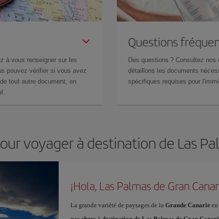
Questions fréquen
z à vous renseigner sur les
Des questions ? Consultez nos
s pouvez vérifier si vous avez
détaillons les documents nécess
de tout autre document, en
spécifiques requises pour l'immi
l.
pour voyager à destination de Las P
¡Hola, Las Palmas de Gran Canar
La grande variété de paysages de la
Grande Canarie
en 
pas chers à destination de Las Palmas de Gran Canar