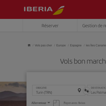
Skip to main content
Réserver
Gestion de r
Vols pas cher
Europe
Espagne
les îles Canari
Vols bon marché
ORIGINE
DESTINATI
Sélectionnez
Payer avec Avios
Aller-retour