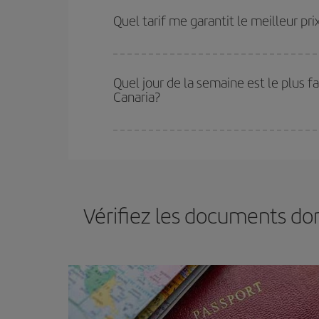
plus économiques (touristiques). Par conséquent,
Quel tarif me garantit le meilleur p
Iberia propose plusieurs tarifs, afin de vous garant
Quel jour de la semaine est le plus f
Canaria?
Vous pouvez trouver des vols économiques tous le
vous réservez vos billets, plus vous bénéficiez de
choisir le prix le plus économique.
Vérifiez les documents do