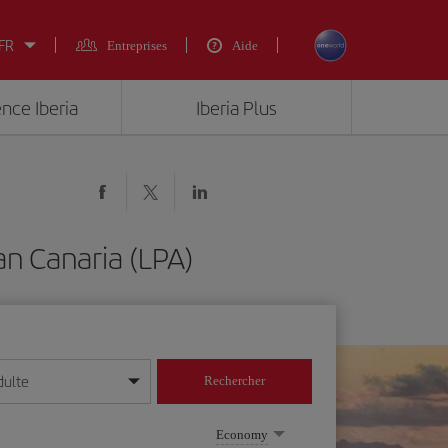
 FR
Entreprises
Aide
ence Iberia
Iberia Plus
an Canaria (LPA)
dulte
Rechercher
r/mois/année
Economy