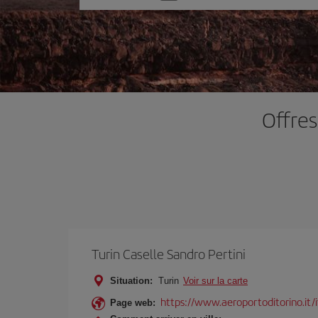
une
option
Offres
Turin Caselle Sandro Pertini
Situation:
Turin
Voir sur la carte
https://www.aeroportoditorino.it/i
Page web: