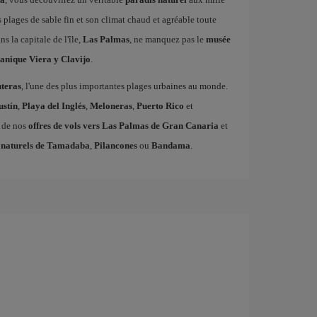
s plages de sable fin et son climat chaud et agréable toute
ns la capitale de l'île,
Las Palmas
, ne manquez pas le
musée
tanique Viera y Clavijo
.
teras
, l'une des plus importantes plages urbaines au monde.
ustín
,
Playa del Inglés
,
Meloneras
,
Puerto Rico
et
z de nos
offres de vols vers Las Palmas de Gran Canaria
et
 naturels de Tamadaba
,
Pilancones
ou
Bandama
.