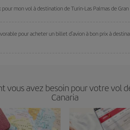
 réserver à l'avance est
fondamental
pour trouver des
vols pas chers
.
rix pour mon vol à destination de Turin-Las Palmas de Gran
ir le meilleur prix en fonction de vos besoins. Avec le tarif Basic, vous êtes c
avorable pour acheter un billet d'avion à bon prix à desti
s jours de la semaine. Les clés pour trouver les meilleurs prix sont
d'anticip
 prix économiques. De plus, en restant flexible sur les dates et les horaires 
nt vous avez besoin pour votre vol d
Canaria