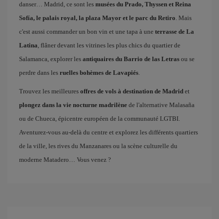
danser… Madrid, ce sont les
musées du Prado, Thyssen et Reina
Sofía, le palais royal, la plaza Mayor et le parc du Retiro
. Mais
c'est aussi commander un bon vin et une tapa à une
terrasse de La
Latina
, flâner devant les vitrines les plus chics du quartier de
Salamanca, explorer les
antiquaires du Barrio de las Letras
ou se
perdre dans les
ruelles bohèmes de Lavapiés
.
Trouvez les meilleures
offres de vols à destination de Madrid
et
plongez dans la vie nocturne madrilène
de l'alternative Malasaña
ou de Chueca, épicentre européen de la communauté LGTBI.
Aventurez-vous au-delà du centre et explorez les différents quartiers
de la ville, les rives du Manzanares ou la scène culturelle du
moderne Matadero… Vous venez ?