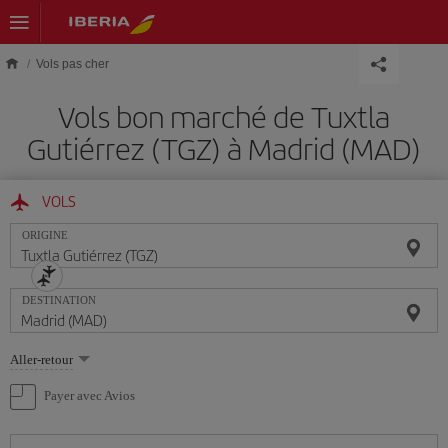
Skip to main content
Vols pas cher
Vols bon marché de Tuxtla
Gutiérrez (TGZ) à Madrid (MAD)
VOLS
ORIGINE
DESTINATION
Sélectionnez
Aller-retour
une
option
Payer avec Avios