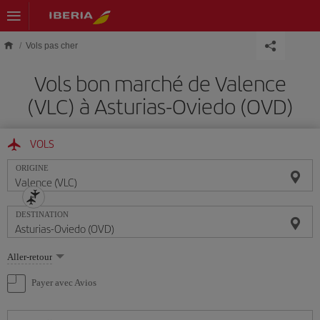
Skip to main content
Vols pas cher
Vols bon marché de Valence
(VLC) à Asturias-Oviedo (OVD)
VOLS
ORIGINE
DESTINATION
Sélectionnez
Aller-retour
une
option
Payer avec Avios