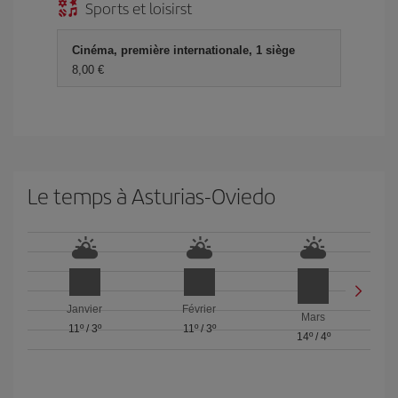
Sports et loisirst
Cinéma, première internationale, 1 siège
8,00 €
Le temps à Asturias-Oviedo
Janvier
Février
Mars
11º
/
3º
11º
/
3º
14º
/
4º