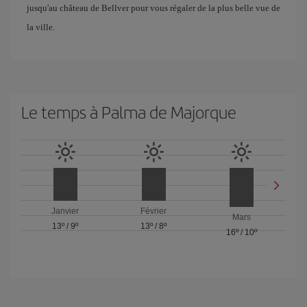
jusqu'au château de Bellver pour vous régaler de la plus belle vue de
la ville.
Le temps à Palma de Majorque
Janvier
Février
Mars
13º
/
9º
13º
/
8º
16º
/
10º