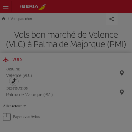
Skip to main content
Vols pas cher
Vols bon marché de Valence
(VLC) à Palma de Majorque (PMI)
VOLS
ORIGINE
DESTINATION
Sélectionnez
Aller-retour
une
option
Payer avec Avios