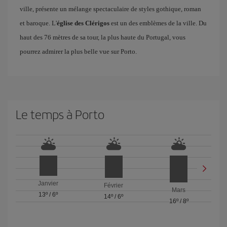
ville, présente un mélange spectaculaire de styles gothique, roman
et baroque. L'
église des Clérigos
est un des emblèmes de la ville. Du
haut des 76 mètres de sa tour, la plus haute du Portugal, vous
pourrez admirer la plus belle vue sur Porto.
Le temps à Porto
Janvier
Février
Mars
13º
/
6º
14º
/
6º
16º
/
8º