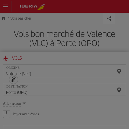
Skip to main content
Vols pas cher
Vols bon marché de Valence
(VLC) à Porto (OPO)
VOLS
ORIGINE
DESTINATION
Sélectionnez
Aller-retour
une
option
Payer avec Avios