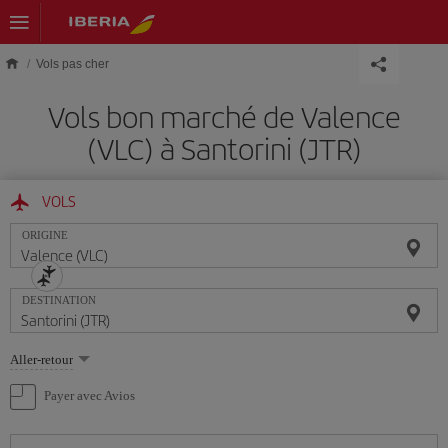
Skip to main content
Vols pas cher
Vols bon marché de Valence
(VLC) à Santorini (JTR)
VOLS
ORIGINE
DESTINATION
Sélectionnez
Aller-retour
une
option
Payer avec Avios