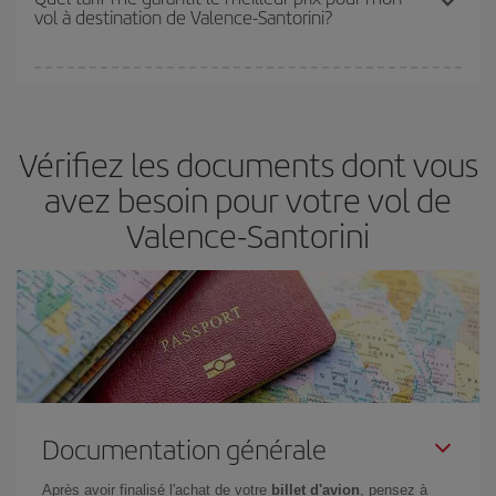
vol à destination de Valence-Santorini?
disponibilité ou de l'épuisement des tarifs les plus économiques
(touristiques). Par conséquent, réserver à l'avance est
fondamental
pour trouver des
vols pas chers
.
Iberia propose plusieurs tarifs, afin de vous garantir le meilleur prix
en fonction de vos besoins. Avec le tarif Basic, vous êtes certain
d'acheter le vol le moins cher.
Vérifiez les documents dont vous
avez besoin pour votre vol de
Valence-Santorini
Documentation générale
Après avoir finalisé l'achat de votre
billet d'avion
, pensez à