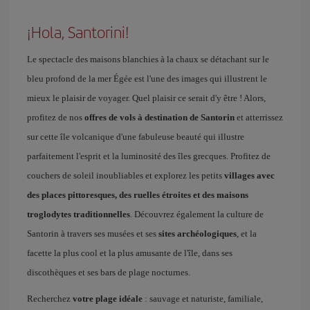
¡Hola, Santorini!
Le spectacle des maisons blanchies à la chaux se détachant sur le
bleu profond de la mer Égée est l'une des images qui illustrent le
mieux le plaisir de voyager. Quel plaisir ce serait d'y être ! Alors,
profitez de nos
offres de vols à destination de Santorin
et atterrissez
sur cette île volcanique d'une fabuleuse beauté qui illustre
parfaitement l'esprit et la luminosité des îles grecques. Profitez de
couchers de soleil inoubliables et explorez les petits
villages avec
des places pittoresques, des ruelles étroites et des maisons
troglodytes traditionnelles
. Découvrez également la culture de
Santorin à travers ses musées et ses
sites archéologiques
, et la
facette la plus cool et la plus amusante de l'île, dans ses
discothèques et ses bars de plage nocturnes.
Recherchez
votre plage idéale
: sauvage et naturiste, familiale,