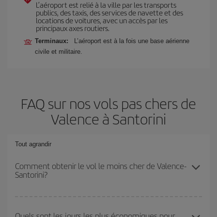
L’aéroport est relié à la ville par les transports
publics, des taxis, des services de navette et des
locations de voitures, avec un accès par les
principaux axes routiers.
Terminaux:
L’aéroport est à la fois une base aérienne
civile et militaire.
FAQ sur nos vols pas chers de
Valence à Santorini
Tout agrandir
Comment obtenir le vol le moins cher de Valence-
Santorini?
Économisez sur votre billet d'avion de Valence-Santorini-dest et
bénéficiez du tarif le plus bas en évitant les hautes saisons, en
Quels sont les jours les plus économiques pour