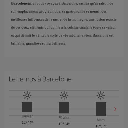
Barceloneta
. Si vous voyagez à Barcelone, sachez qu'en raison de
son emplacement géographique, sa gastronomie se nourrit des
meilleures influences de la mer et de la montagne, une fusion réussie
de ces deux éléments qui donne à la cuisine catalane toute sa valeur
et qui définit le véritable style de vie méditerranéen. Barcelone est
brillante, grandiose et merveilleuse.
Le temps à Barcelone
Janvier
Février
Mars
12º
/
4º
13º
/
4º
16º
/
7º