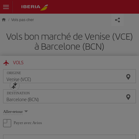
Skip to main content
Vols pas cher
Vols bon marché de Venise (VCE)
à Barcelone (BCN)
VOLS
ORIGINE
DESTINATION
Sélectionnez
Aller-retour
une
option
Payer avec Avios