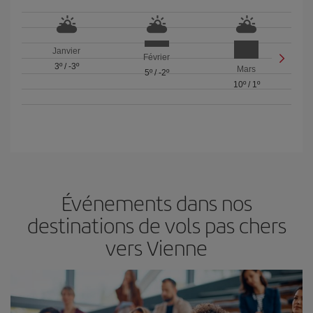
Janvier
Février
3º
/
-3º
Mars
5º
/
-2º
10º
/
1º
Événements dans nos
destinations de vols pas chers
vers Vienne