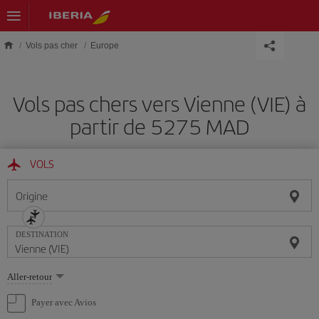
Skip to main content
Vols pas cher
Europe
Vols pas chers vers Vienne (VIE) à
partir de 5275 MAD
VOLS
Origine
DESTINATION
Sélectionnez
Aller-retour
une
option
Payer avec Avios