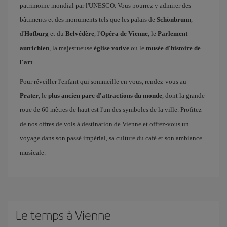
patrimoine mondial par l'UNESCO. Vous pourrez y admirer des
bâtiments et des monuments tels que les palais de
Schönbrunn
,
d'
Hofburg
et du
Belvédère
, l'
Opéra de Vienne
, le
Parlement
autrichien
, la majestueuse
église votive
ou le
musée d'histoire de
l'art
.
Pour réveiller l'enfant qui sommeille en vous, rendez-vous au
Prater
, le
plus ancien parc d'attractions du monde
, dont la grande
roue de 60 mètres de haut est l'un des symboles de la ville. Profitez
de nos offres de vols à destination de Vienne et offrez-vous un
voyage dans son passé impérial, sa culture du café et son ambiance
musicale.
Le temps à Vienne