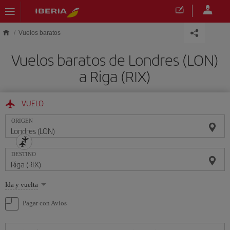
Saltar al contenido principal
Vuelos baratos
Vuelos baratos de Londres (LON)
a Riga (RIX)
VUELO
ORIGEN
DESTINO
Seleccione
Ida y vuelta
una
opción
Pagar con Avios