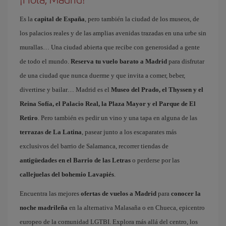
Es la
capital de España
, pero también la ciudad de los museos, de
los palacios reales y de las amplias avenidas trazadas en una urbe sin
murallas… Una ciudad abierta que recibe con generosidad a gente
de todo el mundo.
Reserva tu vuelo barato a Madrid
para disfrutar
de una ciudad que nunca duerme y que invita a comer, beber,
divertirse y bailar… Madrid es el
Museo del Prado, el Thyssen y el
Reina Sofía, el Palacio Real, la Plaza Mayor y el Parque de El
Retiro
. Pero también es pedir un vino y una tapa en alguna de las
terrazas de La Latina
, pasear junto a los escaparates más
exclusivos del barrio de Salamanca, recorrer tiendas de
antigüedades en el Barrio de las Letras
o perderse por las
callejuelas del bohemio Lavapiés
.
Encuentra las mejores
ofertas de vuelos a Madrid
para
conocer la
noche madrileña
en la alternativa Malasaña o en Chueca, epicentro
europeo de la comunidad LGTBI. Explora más allá del centro, los