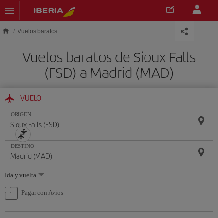
Saltar al contenido principal
Vuelos baratos
Vuelos baratos de Sioux Falls
(FSD) a Madrid (MAD)
VUELO
ORIGEN
DESTINO
Seleccione
Ida y vuelta
una
opción
Pagar con Avios