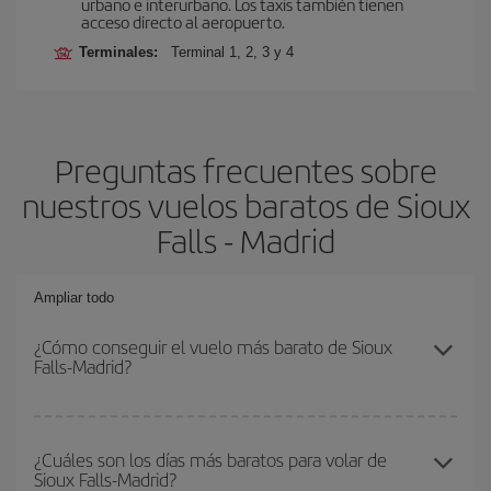
urbano e interurbano. Los taxis también tienen
acceso directo al aeropuerto.
Terminales:
Terminal 1, 2, 3 y 4
Preguntas frecuentes sobre
nuestros vuelos baratos de Sioux
Falls - Madrid
Ampliar todo
¿Cómo conseguir el vuelo más barato de Sioux
Falls-Madrid?
Podrás ahorrar en tu billete de avión de Sioux Falls-Madrid-dest y
conseguir el vuelo más barato si evitas temporadas altas,
¿Cuáles son los días más baratos para volar de
Sioux Falls-Madrid?
compras con antelación y puedes ser flexible con las fechas y