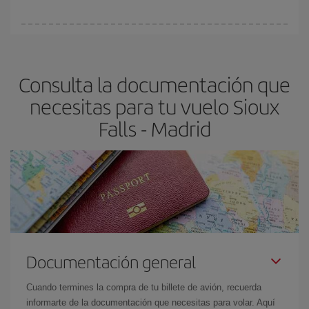
Cualquier día de la semana puedes encontrar vuelos baratos. Las
claves para encontrar los mejores precios son
anticiparte y ser
flexible.
Lo normal es que
cuanto antes
reserves tus billetes de
Consulta la documentación que
avión más baratos te saldrán. Además, si buscas los vuelos con
las fechas y los horarios del viaje un poco abiertos, podrás
elegir
necesitas para tu vuelo Sioux
el precio más barato.
Falls - Madrid
Documentación general
Cuando termines la compra de tu billete de avión, recuerda
informarte de la documentación que necesitas para volar. Aquí