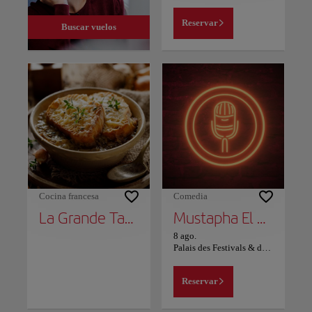
Reservar
Buscar vuelos
Cocina francesa
Comedia
La Grande Table Marocaine
Mustapha El Atrassi - Marrakech
8 ago.
Palais des Festivals & des Congrès Marrakech
Reservar