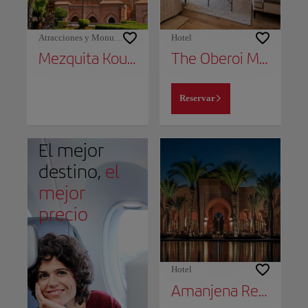
Atracciones y Monumentos
Hotel
Mezquita Koutoubia
The Oberoi Marrakech
Reservar
El mejor
destino,
el
mejor
precio
Hotel
Amanjena Resort