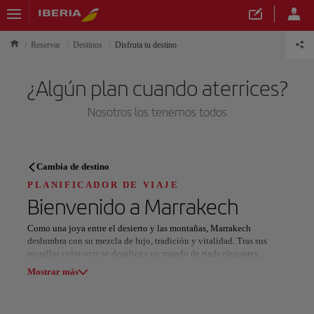
Reservar
Destinos
Disfruta tu destino
¿Algún plan cuando aterrices?
Nosotros los tenemos todos
PLANIFICADOR DE VIAJE
Cambia de destino
Descubre tu próximo destino
PLANIFICADOR DE VIAJE
Bienvenido a
Marrakech
Como una joya entre el desierto y las montañas, Marrakech
deslumbra con su mezcla de lujo, tradición y vitalidad. Tras sus
murallas color ocre se despliega un mundo de riads elegantes,
Nuestros destinos
jardines exuberantes y experiencias refinadas que reflejan la esencia
Mostrar lista
Mostrar más
de la elegancia marroquí.
En el corazón de la antigua Medina, los callejones conducen a
Todas las áreas
Europa
América del Sur
Norteaméri