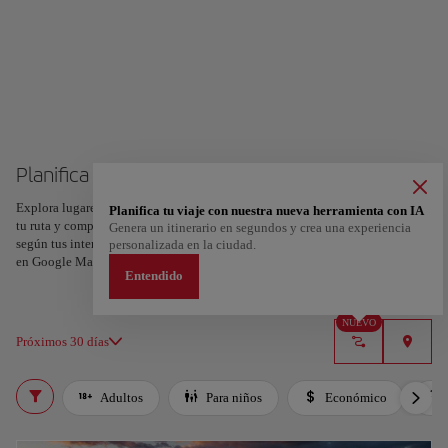
Planifica tu viaje a Argel
Explora lugares, experiencias y marca con el corazón tus favoritos para crear
Planifica tu viaje con nuestra nueva herramienta con IA
tu ruta y compartirla. ¿Quieres más ideas? Obtén un itinerario personalizado
Genera un itinerario en segundos y crea una experiencia
según tus intereses y la duración de tu viaje: en sólo dos pasos y descargable
personalizada en la ciudad.
en Google Maps.
Entendido
NUEVO
Próximos 30 días
Adultos
Para niños
Económico