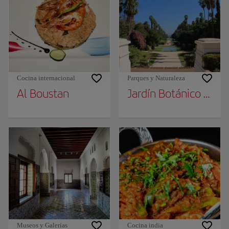
Cocina internacional
Parques y Naturaleza
Al Boustan
Jardín Botánico El 
Museos y Galerías
Cocina india