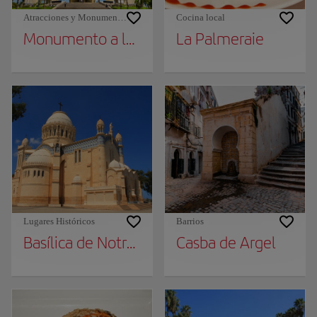
Atracciones y Monumentos
Cocina local
Monumento a los Mártires
La Palmeraie
Lugares Históricos
Barrios
Basílica de Notre Dame d'Afrique
Casba de Argel