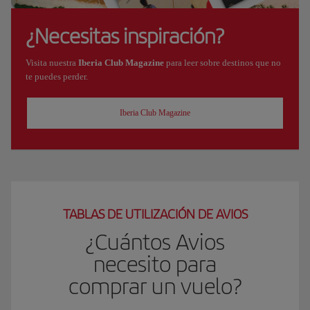
¿Necesitas inspiración?
Visita nuestra
Iberia Club Magazine
para leer sobre destinos que no
te puedes perder.
Iberia Club Magazine
TABLAS DE UTILIZACIÓN DE AVIOS
¿Cuántos Avios
necesito para
comprar un vuelo?