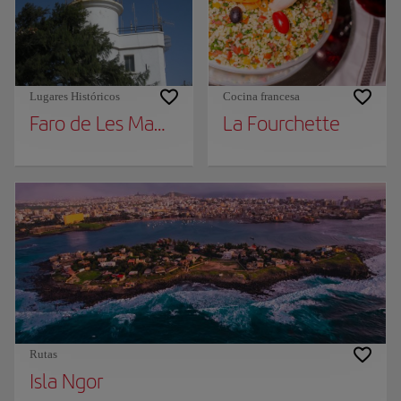
Lugares Históricos
Cocina francesa
Faro de Les Mamelles
La Fourchette
Rutas
Isla Ngor