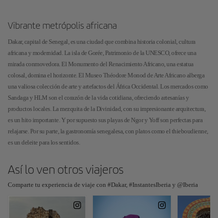
Vibrante metrópolis africana
Dakar, capital de Senegal, es una ciudad que combina historia colonial, cultura
africana y modernidad. La isla de Gorée, Patrimonio de la UNESCO, ofrece una
mirada conmovedora. El Monumento del Renacimiento Africano, una estatua
colosal, domina el horizonte. El Museo Théodore Monod de Arte Africano alberga
una valiosa colección de arte y artefactos del África Occidental. Los mercados como
Sandaga y HLM son el corazón de la vida cotidiana, ofreciendo artesanías y
productos locales. La mezquita de la Divinidad, con su impresionante arquitectura,
es un hito importante. Y por supuesto sus playas de Ngor y Yoff son perfectas para
relajarse. Por su parte, la gastronomía senegalesa, con platos como el thieboudienne,
es un deleite para los sentidos.
Así lo ven otros viajeros
Comparte tu experiencia de viaje con #Dakar, #InstantesIberia y @Iberia