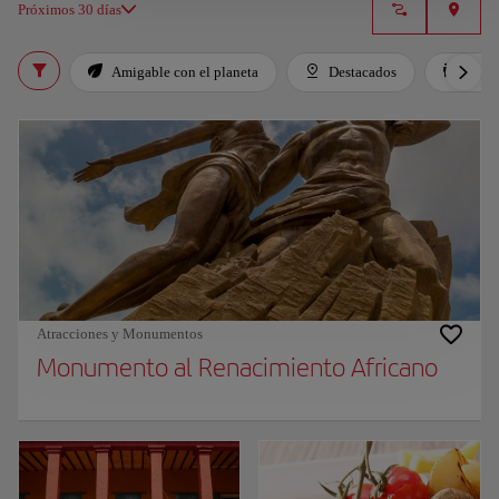
Próximos 30 días
Amigable con el planeta
Destacados
Para 
Atracciones y Monumentos
Monumento al Renacimiento Africano