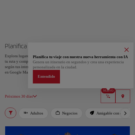
Planifica tu viaje a Toulouse
Explora lugares, experiencias y marca con el corazón tus favoritos para crear
Planifica tu viaje con nuestra nueva herramienta con IA
tu ruta y compartirla. ¿Quieres más ideas? Obtén un itinerario personalizado
Genera un itinerario en segundos y crea una experiencia
según tus intereses y la duración de tu viaje: en sólo dos pasos y descargable
personalizada en la ciudad.
en Google Maps.
Entendido
NUEVO
Próximos 30 días
Adultos
Negocios
Amigable con el planet