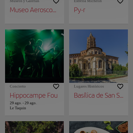
Museos y Galerías
Estrella Michelin
Museo Aeroscopia
Py-r
Concierto
Lugares Históricos
Hippocampe Fou
Basílica de San Serní
29 ago.
-
29 ago.
Le Taquin