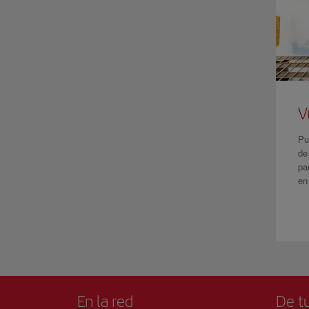
V
Pu
de
pa
en
En la red
De tu