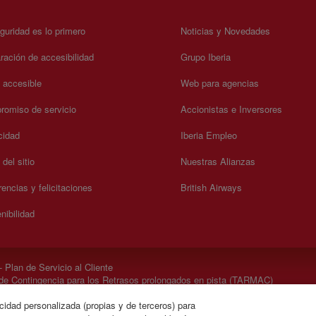
guridad es lo primero
Noticias y Novedades
ración de accesibilidad
Grupo Iberia
a accesible
Web para agencias
omiso de servicio
Accionistas e Inversores
cidad
Iberia Empleo
del sitio
Nuestras Alianzas
encias y felicitaciones
British Airways
nibilidad
 Plan de Servicio al Cliente
de Contingencia para los Retrasos prolongados en pista (TARMAC)
neral Rules & Tariff Canada
cidad personalizada (propias y de terceros) para