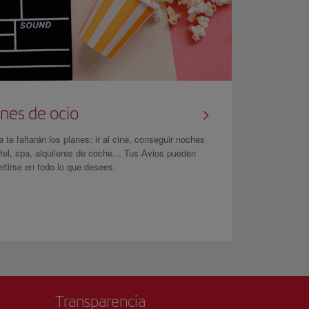
nes de ocio
 te faltarán los planes: ir al cine, conseguir noches
tel, spa, alquileres de coche… Tus Avios pueden
rtirse en todo lo que desees.
Transparencia