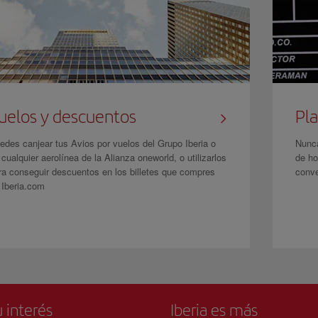
uelos y descuentos
Pla
edes canjear tus Avios por vuelos del Grupo Iberia o
Nunca
 cualquier aerolínea de la Alianza oneworld, o utilizarlos
de ho
ra conseguir descuentos en los billetes que compres
conve
 Iberia.com
 interés
Iberia es más