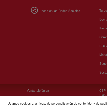
Tu se
Iberia en las Redes Sociales
Decla
Iberi
Compr
Publi
Mapa 
Suger
Soste
Venta telefónica
CSP -
Plan 
IB Ge
Usamos cookies analíticas, de personalización de contenido, y de publi