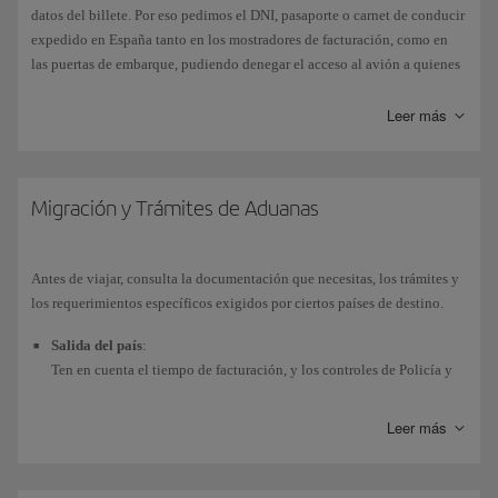
datos del billete. Por eso pedimos el DNI, pasaporte o carnet de conducir
expedido en España tanto en los mostradores de facturación, como en
las puertas de embarque, pudiendo denegar el acceso al avión a quienes
no presenten esta documentación. Además, deberás tener la
documentación
requerida por las autoridades de los países a, desde y a
Leer más
través de los que vaya a volar.
Si tienes la nacionalidad española puedes consultar los requisitos
oficiales para viajar a cualquier país en nuestro enlace con el
Migración y Trámites de Aduanas
Ministerio
de Asuntos Exteriores
(disponible solo en castellano).
Consulta otra documentación y vacunas según destinos en la página
oficial de
IATA
(disponible solo en inglés).
Antes de viajar, consulta la documentación que necesitas, los trámites y
los requerimientos específicos exigidos por ciertos países de destino.
Se recomienda presentar el DNI físico para acreditar la identidad.
Salida del país
:
Ten en cuenta el tiempo de facturación, y los controles de Policía y
seguridad, especialmente en los periodos vacacionales. Es
aconsejable tengas el billete, la tarjeta de embarque y la
Leer más
documentación a mano, y es tu responsabilidad el tener tu
documentación
personal en regla; ten en cuenta que, en caso de
incumplimiento de las normas de control de policía o aduanas, te