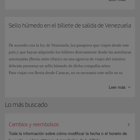
necesaria para el viaje.
Si has estado en
Cuba después del 12 de enero de 2021
y, por tanto,
presentas un sello de Cuba en tu pasaporte, no podrás tramitar el ESTA
Sello húmedo en el billete de salida de Venezuela
y deberás
solicitar un visado
B1 o B2 en el Consulado General o
Sección Consular de la Embajada de Estados Unidos de tu lugar de
residencia.
De acuerdo con la ley de Venezuela, los pasajeros que viajen desde este
país y que hayan adquirido los billetes directamente desde las aerolíneas
El número de
pasaporte español
consta de nueve caracteres,
tres letras
autorizadas (Iberia entre ellas) o en una agencia de viajes del exterior,
seguidas de
seis cifras
. Debido a la tipografía del pasaporte, a veces se
deberán presentar un sello húmedo de dicha compañía aérea.
puede confundir el número 0 (cero) en lugar de la letra O y viceversa.
Para viajar con Iberia desde Caracas, no es necesario este sello en tu
Asegúrate de que incluyes correctamente todos los caracteres al rellenar
billete.
el ESTA.
Leer más
Lo más buscado
Cambios y reembolsos
Toda la información sobre cómo modificar la fecha o el horario de