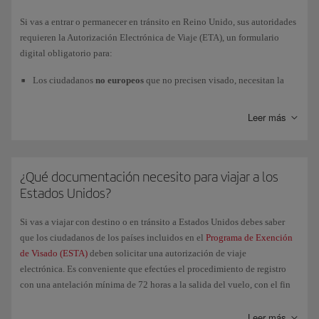
Europea
Entry/Exit System (EES)
y del
Ministerio del Interior.
Si vas a entrar o permanecer en tránsito en Reino Unido, sus autoridades
requieren la Autorización Electrónica de Viaje (ETA), un formulario
digital obligatorio para:
Los ciudadanos
no europeos
que no precisen visado, necesitan la
ETA para viajar desde el
8 de enero de 2025
.
Leer más
Los ciudadanos
europeos
necesitan la ETA para viajar desde el
2 de
abril de 2025
.
¿Qué documentación necesito para viajar a los
Te recomendamos que realices la solicitud con la máxima antelación.
Estados Unidos?
Para gestionar la Autorización Electrónica de Viaje (ETA) y obtener más
información, consulta esta página
Si vas a viajar con destino o en tránsito a Estados Unidos debes saber
GOV.UK/electronictravelauthorisation
.
que los ciudadanos de los países incluidos en el
Programa de Exención
de Visado (ESTA)
deben solicitar una autorización de viaje
electrónica. Es conveniente que efectúes el procedimiento de registro
con una antelación mínima de 72 horas a la salida del vuelo, con el fin
de obtener la autorización oficial a tiempo. Te recomendamos llevar una
copia impresa de la autorización junto con el resto de la documentación
Leer más