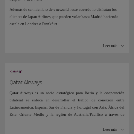
Además de ser miembro de
one
world , este acuerdo lo disfrutan los
clientes de Japan Airlines, que pueden volar hasta Madrid haciendo
escala en Londres o Frankfurt.
Leer más
Qatar Airways
Qatar Airways es un socio estratégico para Iberia y la cooperación
bilateral se enfoca en desarrollar el tráfico de conexión entre
Latinoamérica, España, Sur de Francia y Portugal con Asia, África del
Este, Oriente Medio y la región de Australia/Pacífico a través de
nuestros HUBs en Madrid y Doha. Iberia y Qatar Airways comenzaron
su relación allá en 2014 con la entrada de Qatar Airways en la alianza
Leer más