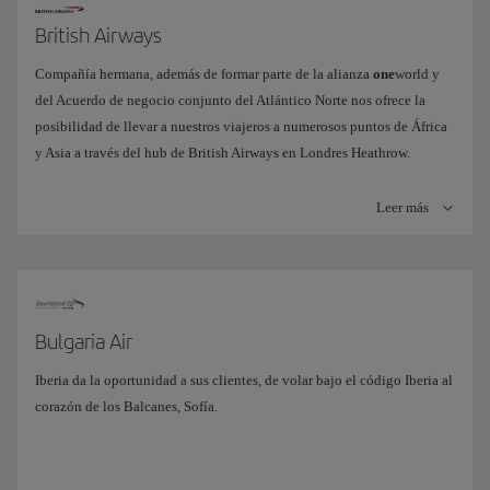
British Airways
Compañía hermana, además de formar parte de la alianza
one
world y
del Acuerdo de negocio conjunto del Atlántico Norte nos ofrece la
posibilidad de llevar a nuestros viajeros a numerosos puntos de África
y Asia a través del hub de British Airways en Londres Heathrow.
También son ofrecidos algunos destinos caribeños, no operados por
Iberia, desde Londres Gatwick.
Leer más
Junto con American Airlines y Finnair, sus otros socios en el Negocio
Conjunto, British Airways e IB ponen a disposición de sus clientes una
extensa oferta de destinos y horarios conectando Norteamérica y
Europa, garantizándoles una experiencia de viaje mejorada y
Bulgaria Air
homogénea.
Iberia da la oportunidad a sus clientes, de volar bajo el código Iberia al
Más información
corazón de los Balcanes, Sofía.