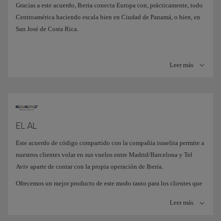
Gracias a este acuerdo, Iberia conecta Europa con, prácticamente, todo
Centroamérica haciendo escala bien en Ciudad de Panamá, o bien, en
San José de Costa Rica.
Leer más
EL AL
Este acuerdo de código compartido con la compañía israelita permite a
nuestros clientes volar en sus vuelos entre Madrid/Barcelona y Tel
Aviv aparte de contar con la propia operación de Iberia.
Ofrecemos un mejor producto de este modo tanto para los clientes que
vuelan entre España e Israel como a los muchos que lo hacen entre
Leer más
Israel y Latinoamérica a través de Madrid.