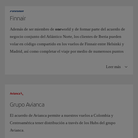
Finnair
Además de ser miembro de
one
world y de formar parte del acuerdo de
negocio conjunto del Atlántico Norte, los clientes de Iberia pueden
volar en código compartido en los vuelos de Finnair entre Helsinki y
Madrid, así como completar el viaje por medio de numerosos puntos
intermedios de Europa.
Leer más
Finnair también nos provee de distribución a puntos domésticos de
Finlandia tales como Rovaniemi, y algunas ciudades de los países
nórdicos como Vilna o Estocolmo.
Junto con American Airlines y British Airways, sus otros socios en el
Negocio Conjunto, Finnair e IB ponen a disposición de sus clientes
Grupo Avianca
una extensa oferta de destinos y horarios conectando Norteamérica y
El acuerdo de Avianca permite a nuestros vuelos a Colombia y
Europa, garantizándoles una experiencia de viaje mejorada y
Centroamérica tener distribución a través de los Hubs del grupo
homogénea.
Avianca.