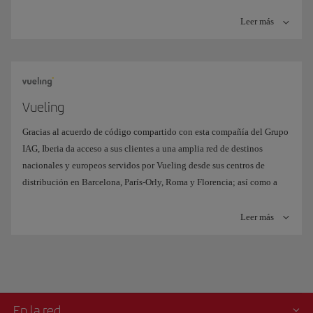
Leer más
Vueling
Gracias al acuerdo de código compartido con esta compañía del Grupo
IAG, Iberia da acceso a sus clientes a una amplia red de destinos
nacionales y europeos servidos por Vueling desde sus centros de
distribución en Barcelona, París-Orly, Roma y Florencia; así como a
destinos en Argelia, Gambia, Israel, Líbano, Marruecos y Senegal.
Leer más
En la red