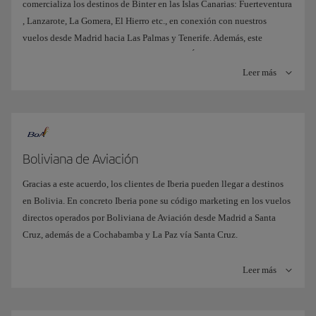
comercializa los destinos de Binter en las Islas Canarias: Fuerteventura
una extensa oferta de destinos y horarios conectando Norteamérica y
, Lanzarote, La Gomera, El Hierro etc., en conexión con nuestros
Europa, garantizándoles una experiencia de viaje mejorada y
vuelos desde Madrid hacia Las Palmas y Tenerife. Además, este
homogénea.
acuerdo permite a Iberia ofrecer destinos en África desde Las Palmas:
El Aaiún, Agadir y Dakhla en Marruecos, Nouakchott en Mauritania,
Leer más
Dakar en Senegal o Banjul en Gambia, en conexión con nuestra
operación entre Madrid y Las Palmas.
Boliviana de Aviación
Gracias a este acuerdo, los clientes de Iberia pueden llegar a destinos
en Bolivia. En concreto Iberia pone su código marketing en los vuelos
directos operados por Boliviana de Aviación desde Madrid a Santa
Cruz, además de a Cochabamba y La Paz vía Santa Cruz.
Leer más