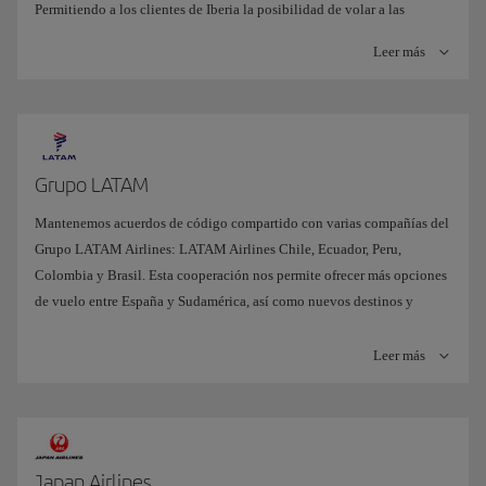
Permitiendo a los clientes de Iberia la posibilidad de volar a las
Más información
principales ciudades de Colombia vía Bogotá y, por otro, ofrece
Leer más
distribución en Centroamérica con conexión en Managua, Miami, San
Pedro Sula y El Salvador.
Grupo LATAM
Mantenemos acuerdos de código compartido con varias compañías del
Grupo LATAM Airlines: LATAM Airlines Chile, Ecuador, Peru,
Colombia y Brasil. Esta cooperación nos permite ofrecer más opciones
de vuelo entre España y Sudamérica, así como nuevos destinos y
conexiones a nuestros clientes desde Santiago de Chile, Quito,
Guayaquil, Lima, Bogotá, Sao Paulo y Río de Janeiro.
Leer más
Japan Airlines