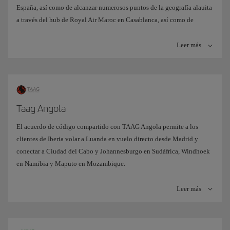
España, así como de alcanzar numerosos puntos de la geografía alauita
a través del hub de Royal Air Maroc en Casablanca, así como de
alcanzar numerosos puntos más allá en la geografía alauita desde
Casablanca en vuelos de Royal Air Maroc en conexión con nuestros
Leer más
vuelos desde Madrid.
Taag Angola
El acuerdo de código compartido con TAAG Angola permite a los
clientes de Iberia volar a Luanda en vuelo directo desde Madrid y
conectar a Ciudad del Cabo y Johannesburgo en Sudáfrica, Windhoek
en Namibia y Maputo en Mozambique.
Leer más