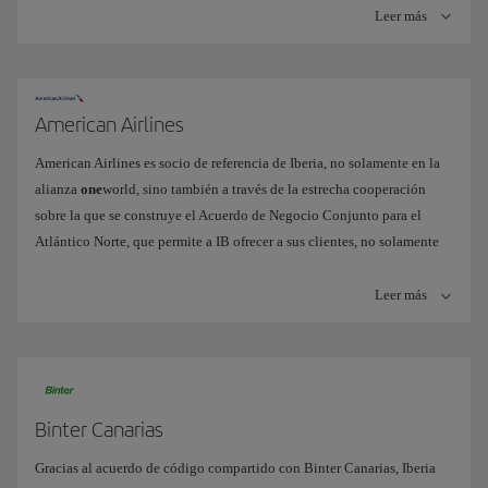
Leer más
American Airlines
American Airlines es socio de referencia de Iberia, no solamente en la
alianza
one
world, sino también a través de la estrecha cooperación
sobre la que se construye el Acuerdo de Negocio Conjunto para el
Atlántico Norte, que permite a IB ofrecer a sus clientes, no solamente
sus servicios transatlánticos, sino también toda la red de American
Airlines en el Atlántico Norte, y más de 150 rutas domésticas en
Leer más
EE.UU. conectando a través de los aeropuertos más importantes del
país.
Puedes encontrar más información sobre los beneficios que reporta a
nuestros pasajeros este Negocio conjunto
aquí
Binter Canarias
Junto con British Airways y Finnair, sus otros socios en el Negocio
Gracias al acuerdo de código compartido con Binter Canarias, Iberia
Conjunto, American Airlines e IB ponen a disposición de sus clientes