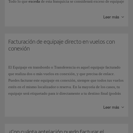
Todo lo que
exceda
de esta franquicia se considerará exceso de equipaje
y conllevará un
recargo
.
Leer más
Si en tu billete aparece indicado:
Franquicia:
0PC
(cero piezas/zero pieces), significa que tu tarifa
no
incluye equipaje en bodega gratuito
.
Facturación de equipaje directo en vuelos con
Franquicia:
1PC
, significa que tu tarifa incluye
un equipaje en
conexión
bodega gratuito
.
El Equipaje en transbordo o Transferencia es aquel equipaje facturado
Si vuelas en
conexión
con otra compañía deberás comprobar la
que realiza dos o más vuelos en conexión, y que precisa de enlace.
franquicia que te permite dicha combinación, ya que puede variar con
Puedes facturar este equipaje en conexión, siempre que todos tus vuelos
respecto a la aplicación general de Iberia. Cada compañía de la alianza
estén en el mismo localizador o reserva. En la mayoría de los casos, tu
one
world aplicará su propia política de peso. Puedes consultar en
equipaje será etiquetado para ir directamente a tu destino final (podrás
nuestra página más información sobre
equipaje facturable
.
comprobarlo en el resguardo de la etiqueta de equipaje que recibes al
facturarlo), pero deberás recogerlo y facturarlo de nuevo para el vuelo de
Leer más
Además, te recordamos que todas nuestras tarifas te permiten llevar
conexión si:
como
equipaje de mano
, un equipaje de hasta 10 kg y un equipaje de
mano personal gratuitamente.
Los vuelos no están en una misma reserva.
¿Con cuánta antelación puedo facturar el