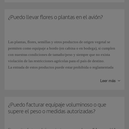
considerará sobrepeso y tendrá un recargo. Consulta más detalles sobre
la
franquicia
de Iberia.
¿Puedo llevar flores o plantas en el avión?
Las plantas, flores, semillas y otros productos de origen vegetal se
permiten como equipaje a bordo (en cabina o en bodega), si cumplen
con nuestras condiciones de tamaño/peso y siempre que no exista
violación de las restricciones agrícolas para el país de destino.
La entrada de estos productos puede estar prohibida o reglamentada
(según los países), por el riesgo de ser portadores de plagas o por estar
clasificadas como especies protegidas.
Leer más
Te aconsejamos que contactes con la embajada del país de destino. En
España, al ser un país miembro de la Unión Europea, aplica la
legislación europea
en materia aduanera.
¿Puedo facturar equipaje voluminoso o que
supere el peso o medidas autorizadas?