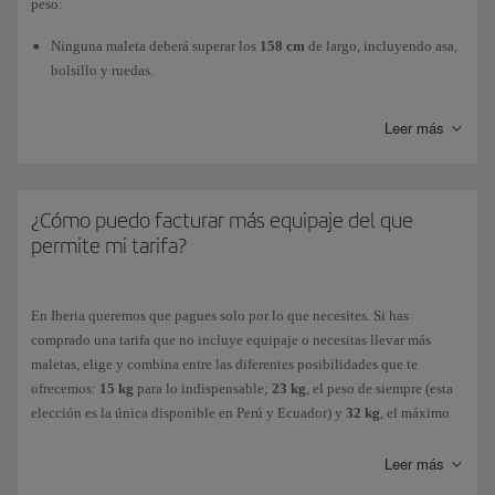
peso:
Ninguna maleta deberá superar los
158 cm
de largo, incluyendo asa,
bolsillo y ruedas.
El peso máximo será de
23 kg
.
Leer más
El
número de piezas
que puedes llevar de forma
gratuita
dependerá de
la tarifa de tu billete. Si aún no has comprado tu billete, comprueba las
¿Cómo puedo facturar más equipaje del que
tarifas en clase
Turista
, en
Turista Premium
y en clase
Business
para
permite mi tarifa?
elegir la que más te interese. Si ya has comprado tu billete, revísalo para
comprobar si está incluido.
En Iberia queremos que pagues solo por lo que necesites. Si has
Cualquier artículo que supere tu franquicia gratuita de equipaje
comprado una tarifa que no incluye equipaje o necesitas llevar más
facturado se considerará exceso de equipaje. Tanto la tarifa de
equipaje
maletas, elige y combina entre las diferentes posibilidades que te
adicional
(maletas de 15kg, 23kg o de 32 kg, según necesites) como el
ofrecemos:
15 kg
para lo indispensable;
23 kg
, el peso de siempre (esta
coste del sobrepeso
(cargo que se aplica cuando la maleta supera los
elección es la única disponible en Perú y Ecuador) y
32 kg
, el máximo
23Kg. Solo disponible en el aeropuerto) son importes que varían en
permitido.
función del destino (de corto, medio o largo recorrido).
Leer más
Puedes comprarlo antes de volar:
Puedes consultar tu
franquicia gratuita
de equipaje en bodega y las