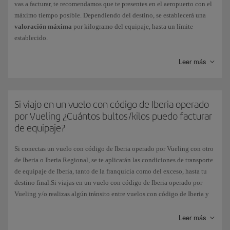
vas a facturar, te recomendamos que te presentes en el aeropuerto con el
máximo tiempo posible. Dependiendo del destino, se establecerá una
valoración máxima
por kilogramo del equipaje, hasta un límite
establecido.
Se cobrará un
5 por 1000
sobre el valor declarado, y se emitirá un billete
Leer más
de exceso de equipaje.
Si viajas en conexión con otras compañías, solo se aceptarán equipajes
con declaración de valor si éstas dan su conformidad.
Si viajo en un vuelo con código de Iberia operado
por Vueling ¿Cuántos bultos/kilos puedo facturar
de equipaje?
Si conectas un vuelo con código de Iberia operado por Vueling con otro
de Iberia o Iberia Regional, se te aplicarán las condiciones de transporte
de equipaje de Iberia, tanto de la franquicia como del exceso, hasta tu
destino final.Si viajas en un vuelo con código de Iberia operado por
Vueling y/o realizas algún tránsito entre vuelos con código de Iberia y
operados por Vueling, la franquicia gratuita será la de una pieza de
equipaje de 23kg.
Leer más
A partir de ese peso,y hasta un máximo de 32 kg, cada kilogramo se