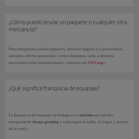
equipajes especiales y se aplicará un cargo específico.
Te recordamos que una vez que hayas comprado equipaje adicional,
no
En determinadas situaciones con limitaciones operativas, este equipaje
es posible
cancelarlo ni reembolsarlo
y tampoco es posible utilizar tus
podrá ser transportado en una bodega especial y, de forma excepcional,
¿Cómo puedo enviar un paquete o cualquier otra
Avios para el pago.
enviado en un vuelo posterior.
mercancía?
Podrás facturar un máximo de 9 piezas por pasajero incluyendo las que
Consulta toda la información, condiciones y precios, en nuestra página
constan en la franquicia gratuita de tu billete, excepto en aquellos
de
equipajes especiales
.
trayectos que cuenten con restricciones particulares.
Para transportar o enviar paquetes, artículos frágiles y/o perecederos,
Para un transporte seguro, te
recomendamos utilizar maletas rígidas y
Consulta tu
franquicia gratuita
de equipaje en bodega y las
tarifas de
animales, efectos personales y restos humanos, tanto a destinos
rectangulares
para facilitar su manejo y apilado en los contenedores
equipaje adicional
y de
sobrepeso
en nuestra página de
Equipaje
nacionales como internacionales, contacta con
IAGCargo
.
facturable
.
¿Qué significa franquicia de equipaje?
La franquicia de equipaje en bodega es el
máximo
que puedes
transportar de
forma gratuita
y varía según la tarifa, el origen y destino
de tu vuelo.