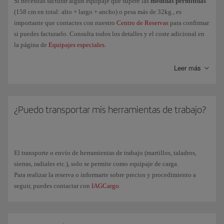
Si necesitas facturar algún equipaje que supere las
medidas permitidas
(158 cm en total: alto + largo + ancho) o pesa más de 32kg., es
importante que contactes con nuestro
Centro de Reservas
para confirmar
si puedes facturarlo. Consulta todos los detalles y el coste adicional en
la página de
Equipajes especiales.
En el caso de que
no sea posible facturarlo
en el mismo avión en el que
Leer más
quieres viajar, puedes contactar con
IAGCargo
para transportarlo como
mercancía.
¿Puedo transportar mis herramientas de trabajo?
El transporte o envío de herramientas de trabajo (martillos, taladros,
sierras, radiales etc.), solo se permite como equipaje de carga.
Para realizar la reserva o informarte sobre precios y procedimiento a
seguir, puedes contactar con
IAGCargo
.