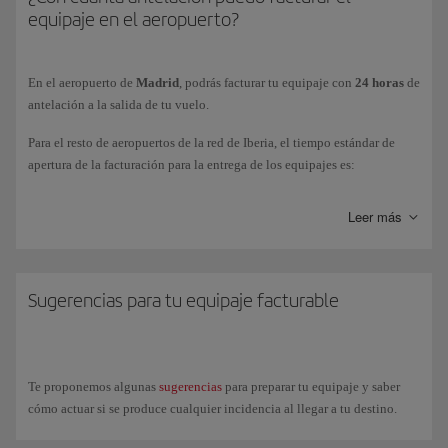
equipaje en el aeropuerto?
Efectúas un transbordo de un vuelo de Iberia a un vuelo
doméstico en algunos países donde la autoridad pueda requerir
que recojas tu equipaje para realizar trámites de aduanas (por
En el aeropuerto de
Madrid
, podrás facturar tu equipaje con
24 horas
de
ejemplo Estados Unidos).
antelación a la salida de tu vuelo.
Llegas al aeropuerto de una ciudad y tu vuelo de conexión sale
Para el resto de aeropuertos de la red de Iberia, el tiempo estándar de
desde otro aeropuerto.
apertura de la facturación para la entrega de los equipajes es:
Vuelos de
largo
recorrido:
4 horas
antes de la hora programada de
Tus vuelos en conexión no son en el mismo día y el tiempo total
Leer más
salida.
de transbordo supera las 12 horas.
Vuelos de
Corto
y
Medio
recorrido:
2 horas
antes de la hora
Parte del viaje se realiza en autobús o en tren.
programada de salida.
Sugerencias para tu equipaje facturable
Infórmate sobre el lugar donde tendrás que hacerte cargo de tu equipaje
en el aeropuerto de origen.
Te proponemos algunas
sugerencias
para preparar tu equipaje y saber
Consulta toda la información en nuestra página de
conexiones en el
cómo actuar si se produce cualquier incidencia al llegar a tu destino.
aeropuerto de Madrid
o en
otros aeropuertos internacionales
.