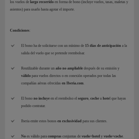
los vuelos de
largo recorrido
en forma de bono (incluye vuelos, tasas, maletas y
asientos) para usarlo hasta agotar el importe.
Condiciones
:
El bono ha de solicitarse con un mínimo de
15 días de anticipación
a la
salida del vuelo que se pretende reembolsar.
Reutilizable durante un
año no ampliable
después de su emisión y
válido
para vuelos directos o en conexión operados por todas las
compañías aéreas ofrecidas
en Iberia.com
.
El bono
no incluye
en el reembolso el
seguro
,
coche
u
hote
l que hayas
podido contratar.
Iberia emite estos bonos
en exclusividad
para sus clientes.
No
es válido para
compras
conjuntas de
vuelo+hotel
y
vuelo+coche
.