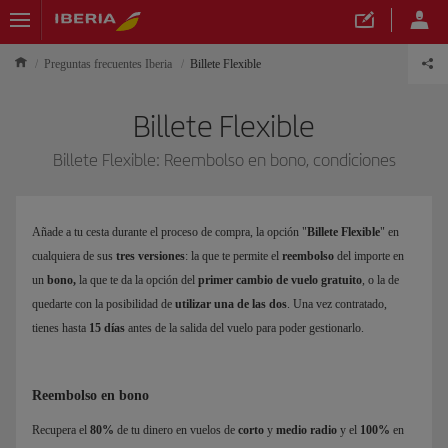
Preguntas frecuentes Iberia
Billete Flexible
Billete Flexible
Billete Flexible: Reembolso en bono, condiciones
Añade a tu cesta durante el proceso de compra, la opción "
Billete Flexible
" en
cualquiera de sus
tres versiones
: la que te permite el
reembolso
del importe en
un
bono,
la que te da la opción del
primer cambio de vuelo gratuito
, o la de
quedarte con la posibilidad de
utilizar una de las dos
. Una vez contratado,
tienes hasta
15 días
antes de la salida del vuelo para poder gestionarlo.
Reembolso en bono
Recupera el
80%
de tu dinero en vuelos de
corto
y
medio radio
y el
100%
en