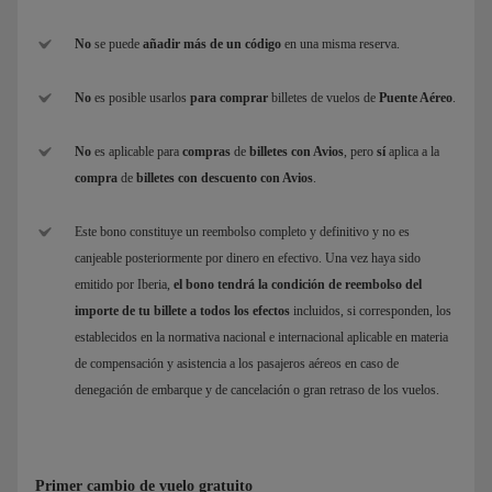
No
se puede
añadir más de un código
en una misma reserva.
No
es posible usarlos
para comprar
billetes de vuelos de
Puente Aéreo
.
No
es aplicable para
compras
de
billetes con Avios
, pero
sí
aplica a la
compra
de
billetes con descuento con Avios
.
Este bono constituye un reembolso completo y definitivo y no es
canjeable posteriormente por dinero en efectivo. Una vez haya sido
emitido por Iberia,
el bono tendrá la condición de reembolso del
importe de tu billete a todos los efectos
incluidos, si corresponden, los
establecidos en la normativa nacional e internacional aplicable en materia
de compensación y asistencia a los pasajeros aéreos en caso de
denegación de embarque y de cancelación o gran retraso de los vuelos.
Primer cambio de vuelo gratuito