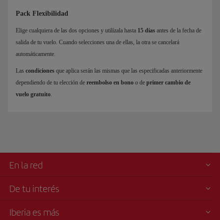
Pack Flexibilidad
Elige cualquiera de las dos opciones y utilízala hasta
15 días
antes de la fecha de
salida de tu vuelo. Cuando selecciones una de ellas, la otra se cancelará
automáticamente.
Las
condiciones
que aplica serán las mismas que las especificadas anteriormente
dependiendo de tu elección de
reembolso en bono
o de
primer cambio de
vuelo gratuito
.
En la red
De tu interés
Iberia es más