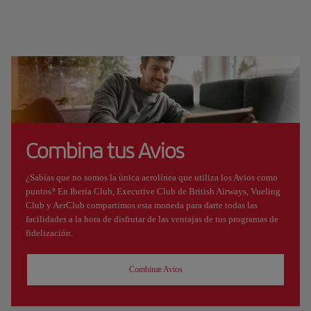
Combina tus Avios
¿Sabías que no somos la única aerolínea que utiliza los Avios como
puntos? En Iberia Club, Executive Club de British Airways, Vueling
Club y AerClub compartimos esta moneda para darte todas las
facilidades a la hora de disfrutar de las ventajas de tus programas de
fidelización.
Combinar Avios