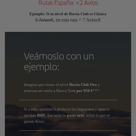
Rutas España: +2 Avios
Ejemplo: Si tu nivel de Iberia Club es Clásica
5 Avios/€
, en esta ruta = 7 Avios/€
Veámoslo con un
ejemplo:
Imagina que tienes el nivel
Iberia Club Oro
y
reservas un vuelo a Nueva York
por 950 €
**?
Si a esta cantidad le deduces los impuestos y tasas te
quedan
860€
. Ese sería tu
gasto neto
, sobre el que se
ganan Avios.