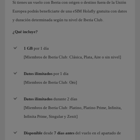
Si tienes un vuelo con Iberia con origen o destino fuera de la Unión
Europea podrás beneficiarte de una eSIM Holafly gratuita con datos
y duración determinada según tu nivel de Iberia Club.
¿Qué incluye?
1 GB
por 1 día
[Miembros de Iberia Club: Clásica, Plata, Aire o sin nivel]
Datos ilimitados
por
1 día
[Miembros de Iberia Club:
Oro
]
Datos ilimitados
durante 2 días
[Miembros de Iberia Club:
Platino, Platino Prime, Infinita,
Infinita Prime, Singular y Zenit
]
Disponible
desde
7 días antes
del vuelo en el apartado de