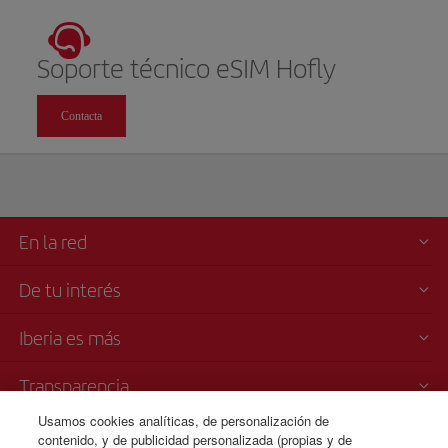
Soporte técnico eSIM Hofly
Contacta
En la red
De tu interés
Iberia es más
Transparencia
Usamos cookies analíticas, de personalización de
Venta telefónica
contenido, y de publicidad personalizada (propias y de